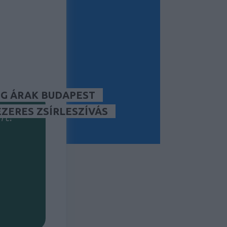
tség/lead)?
kséged?
G ÁRAK BUDAPEST
ÉZERES ZSÍRLESZÍVÁS
rt?