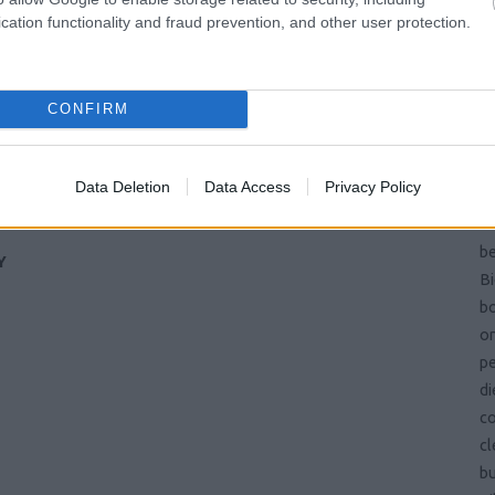
Pa
cation functionality and fraud prevention, and other user protection.
és
ön
vi
CONFIRM
ma
si
ba
Data Deletion
Data Access
Privacy Policy
b
be
be
Y
Bi
bo
on
pe
di
c
cl
b