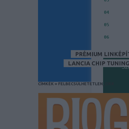
Jelenleg
Milyen i
04
Inkább S
05
Fontos s
06
PRÉMIUM LINKÉPÍ
LANCIA CHIP TUNIN
Sz
CÍMKÉK
»
FELBECSÜLHETETLEN_CIKK