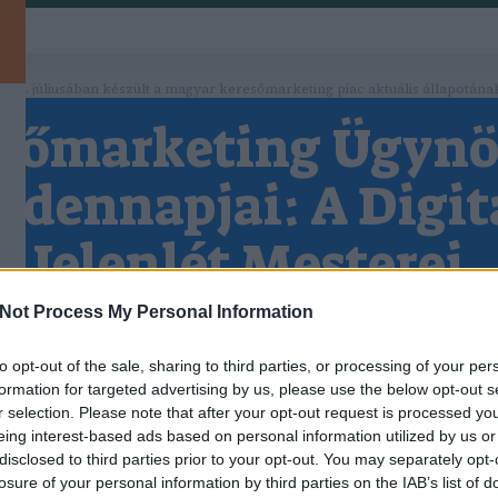
 2026. júliusában készült a magyar keresőmarketing piac aktuális állapotána
sőmarketing Ügyn
dennapjai: A Digit
Jelenlét Mesterei
Reggeli Értekezlet: Az Együttműködés Alapja
Not Process My Personal Information
alában egy reggeli értekezlettel kezdődik, ahol az
ai összegyűlnek, hogy megbeszéljék az aktuális pr
to opt-out of the sale, sharing to third parties, or processing of your per
KERESŐMARKETING ÜGYNÖKSÉG
K
formation for targeted advertising by us, please use the below opt-out s
feladatokat és célokat.
BUDAPEST, ONLINE MARKETI
r selection. Please note that after your opt-out request is processed y
Keresőmarketing ügynökség Budapest az
Kulcsszókutatás: Az Alapok Megteremtése
eing interest-based ads based on personal information utilized by us or
online marketing 101 ügynökség segítségével.
tatás az egyik legfontosabb lépés a keresőmarket
disclosed to third parties prior to your opt-out. You may separately opt-
Hívjon minket ingyenes tanácsadásért
losure of your personal information by third parties on the IAB’s list of
án. Az ügynökség szakemberei különböző eszközök