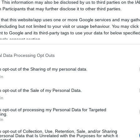
C
. This information may also be disclosed by us to third parties on the
IA
Tel:+36706290690
10
álják azokat a kulcsszavakat, amelyek a legnagyo
Participants
that may further disclose it to other third parties.
A
FRISS TOPIKOK
generálhatják ügyfeleik számára.
 that this website/app uses one or more Google services and may gath
Af
including but not limited to your visit or usage behaviour. You may click 
Hirdetési Kampányok Tervezése és Indítása
BLOGAJÁNLÓ
Pr
 to Google and its third-party tags to use your data for below specifi
ő lépés a hirdetési kampányok megtervezése és eli
Egymásnak esett Kirk Cousins és Maxx Crosby
S
ogle consent section.
akértői kidolgozzák a kampányok stratégiáját, me
Nem mindennapi jelenet zavarta meg a Las
(
1
Vegas Raiders pénteki edzését. A csapat két
célközönséget, és elkészítik a hirdetésszövegeket.
Ma
l Data Processing Opt Outs
meghatározó vezére, Kirk Cousins irányító és
Ja
Eredmények Mérése és Elemzése
Maxx Crosby defensive end között komoly
o opt-out of the Sharing of my personal data.
futása közben és azok lezárulta után az ügynöksé
k
összetűzés alakult ki, amely rövid időre
In
w
igyelik és elemzik az eredményeket. Az adatok el
megállította a gyakorlást. Bár az eset nem
on
ányok finomhangolását és a jövőbeni stratégiák opt
o opt-out of the Sale of my Personal Data.
fajult tettlegességig, jól mutatta, milyen…
vi
In
Ügyfélkapcsolatok Kezelése
nflhu.blog.hu
Am
solatok kezelése az ügynökségek mindennapjainak 
di
to opt-out of processing my Personal Data for Targeted
ing.
ség munkatársai rendszeresen kommunikálnak ügy
(
1
In
ap
tják őket a kampányok állásáról, és válaszolnak ké
o opt-out of Collection, Use, Retention, Sale, and/or Sharing
ma
FEEDEK
Képzés és Fejlődés
ersonal Data that Is Unrelated with the Purposes for which it
lected.