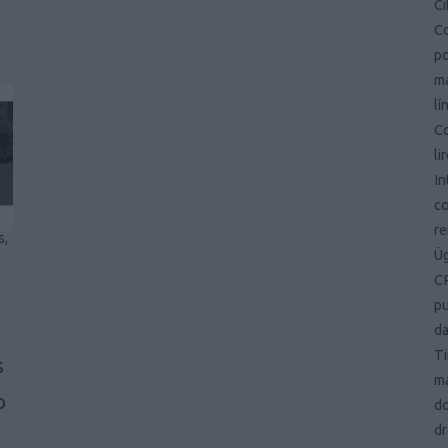
Ci
Co
po
ma
lí
Co
li
In
co
r
s,
Ü
CR
pu
d
Ti
s
ma
p
d
dr