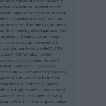
kkmarketing titkok? Itt a titkok folyamata.
(
1
)
mmencez à mettre de largent dans votre
rtefeuille grâce à nos conseils et astuces en
tière de marketing Internet
(
1
)
Compre en
nea con estos sencillos consejos y trucos!
(
1
)
nseils de marketing Internet que vous devez
re maintenant
(
1
)
Consejos de marketing en
ternet que necesita para tener éxito
(
1
)
nsiders building alongside wallet
(
1
)
CRM
endszer
(
1
)
CRS AI Marketing & SEO
gynökség / Agency Budapest Hungary
(
1
)
S Budapest Kft.
(
1
)
Cunoașterea este
terea în articolul de marketing
(
1
)
daganat
(
1
)
aganatok
(
1
)
Die Bedeutung des richtigen
mings beim K2M-Marketing!
(
1
)
digitális
rketing
(
1
)
digitális marketing tanácsadás
(
1
)
own comforter queen
(
1
)
Down Pillows
(
1
)
ón kamerával
(
1
)
durum tészta gluténmentes