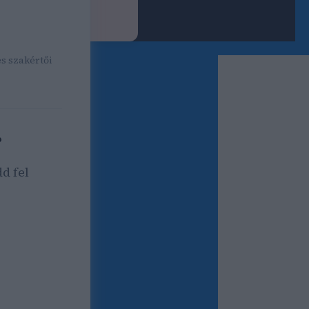
ok SEO cikk
 országos és
és szakértői
?
d fel
forgalom,