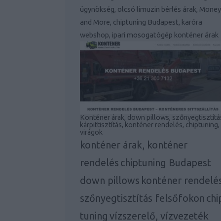
ügynökség, olcsó limuzin bérlés árak, Money
and More, chiptuning Budapest, karóra
webshop, ipari mosogatógép konténer árak
Konténer árak, down pillows, szőnyegtisztítá
kárpittisztítás, konténer rendelés, chiptuning,
virágok
konténer árak, konténer
rendelés
chiptuning Budapest
down pillows
konténer rendelé
szőnyegtisztítás felsőfokon
chi
tuning
vízszerelő, vízvezeték