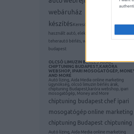
autó
webfejlesztés,
authenti
webáruház
készítés
Keresőmarketing ügynökség,
használt autó, elektromos autó, Iphone 11,
teherautó bérlés, webfejlesztés, agency
budapest
OLCSÓ LIMUZIN BÉRLÉS ÁRAK,
CHIPTUNING BUDAPEST,KARÓRA
WEBSHOP, IPARI MOSOGATÓGÉP, MONE
AND MORE
Autó lízing, Aida Media online marketing
ügynökség, olcsó limuzin bérlés árak,
chiptuning Budapest,karóra webshop, ipari
mosogatógép, Money and More
chiptuning budapest
chef ipari
mosogatógép
online marketing
chiptuning
Budapest chiptuning
Autó lízing, Aida Media online marketing