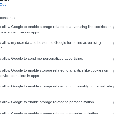
RSS 2.0
w
marketing világa folyamatosan változik, ezért az 
Out
bejegyzések
,
kommentek
és
ainak is lépést kell tartaniuk az újdonságokkal. 
Atom
ma
,
 és workshopokon vesznek részt, hogy naprakészek
consents
bejegyzések
,
kommentek
sz
egújabb trendekkel és technológiákkal kapcsolatba
le
o allow Google to enable storage related to advertising like cookies on
evice identifiers in apps.
fe
Szájfeltöltés
ku
o allow my user data to be sent to Google for online advertising
Go
s.
s
szemhéjplasztika
mellplasztika
mellfelvarrás
mell
(
1
ívás
hasplasztika
orrplasztika
arcplasztika
mellnag
ma
to allow Google to send me personalized advertising.
mo
plasztikai sebész
plasztikai sebészet
o allow Google to enable storage related to analytics like cookies on
ot
evice identifiers in apps.
be
Keresőmarketing
az
o allow Google to enable storage related to functionality of the website
út
ko
o allow Google to enable storage related to personalization.
me
es
o allow Google to enable storage related to security, including