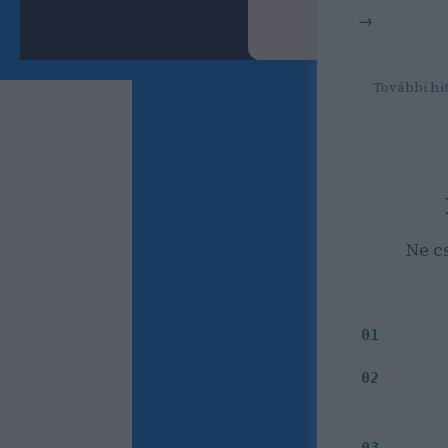
SEO kereső
Bognár 
További hit
Ne c
Milyen i
01
Mely
02
03