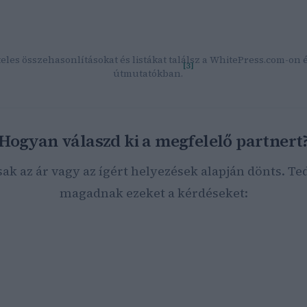
optimalizálás kisokos – Marketing ügynökség Budapest
Facebo
Stúdió
— Tapasztalt SEO szakértő, többszörös versenygyőztes,
regionális projektek.
eles összehasonlításokat és listákat találsz a WhitePress.com-on 
[3]
útmutatókban.
Hogyan válaszd ki a megfelelő partnert
sak az ár vagy az ígért helyezések alapján dönts. Ted
magadnak ezeket a kérdéseket:
parágban működik a vállalkozásod?
ek a konkrét üzleti céljaid (több látogató, lead-ek, webshop-
márkaismertség)?