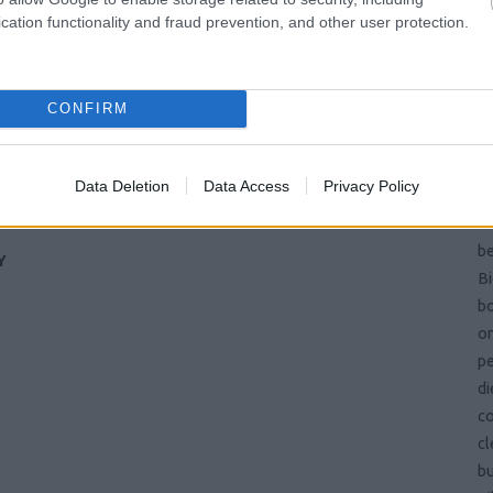
Pa
cation functionality and fraud prevention, and other user protection.
és
ön
vi
CONFIRM
ma
si
ba
Data Deletion
Data Access
Privacy Policy
b
be
be
Y
Bi
bo
on
pe
di
c
cl
b