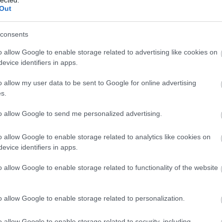
FEEDEK
w
marketing világa folyamatosan változik, ezért az 
Out
RSS 2.0
és
ainak is lépést kell tartaniuk az újdonságokkal. 
bejegyzések
,
kommentek
ma
,
 és workshopokon vesznek részt, hogy naprakészek
consents
Atom
sz
bejegyzések
,
kommentek
egújabb trendekkel és technológiákkal kapcsolatba
le
o allow Google to enable storage related to advertising like cookies on
evice identifiers in apps.
fe
Szájfeltöltés
ku
o allow my user data to be sent to Google for online advertising
Go
s.
s
szemhéjplasztika
mellplasztika
mellfelvarrás
mell
(
1
ívás
hasplasztika
orrplasztika
arcplasztika
mellnag
ma
to allow Google to send me personalized advertising.
mo
plasztikai sebész
plasztikai sebészet
o allow Google to enable storage related to analytics like cookies on
ot
evice identifiers in apps.
be
Keresőmarketing
az
o allow Google to enable storage related to functionality of the website
út
ko
o allow Google to enable storage related to personalization.
me
es
o allow Google to enable storage related to security, including