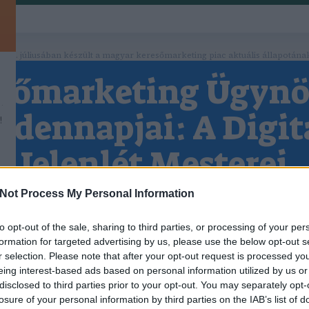
 2026. júliusában készült a magyar keresőmarketing piac aktuális állapotána
sőmarketing Ügyn
.
dennapjai: A Digit
!
Jelenlét Mesterei
Reggeli Értekezlet: Az Együttműködés Alapja
Not Process My Personal Information
alában egy reggeli értekezlettel kezdődik, ahol az
ai összegyűlnek, hogy megbeszéljék az aktuális pr
to opt-out of the sale, sharing to third parties, or processing of your per
KERESŐMARKETING ÜGYNÖKSÉG
K
formation for targeted advertising by us, please use the below opt-out s
feladatokat és célokat.
BUDAPEST, ONLINE MARKETI
r selection. Please note that after your opt-out request is processed y
Keresőmarketing ügynökség Budapest az
Kulcsszókutatás: Az Alapok Megteremtése
eing interest-based ads based on personal information utilized by us or
online marketing 101 ügynökség segítségével.
tatás az egyik legfontosabb lépés a keresőmarket
disclosed to third parties prior to your opt-out. You may separately opt-
Hívjon minket ingyenes tanácsadásért
losure of your personal information by third parties on the IAB’s list of
án. Az ügynökség szakemberei különböző eszközök