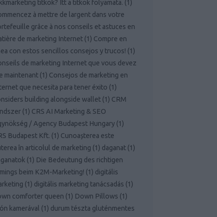
kkmarketing titkok? Itt a titkok folyamata.
(
1
)
mmencez à mettre de largent dans votre
rtefeuille grâce à nos conseils et astuces en
tière de marketing Internet
(
1
)
Compre en
nea con estos sencillos consejos y trucos!
(
1
)
nseils de marketing Internet que vous devez
re maintenant
(
1
)
Consejos de marketing en
ternet que necesita para tener éxito
(
1
)
nsiders building alongside wallet
(
1
)
CRM
endszer
(
1
)
CRS AI Marketing & SEO
gynökség / Agency Budapest Hungary
(
1
)
S Budapest Kft.
(
1
)
Cunoașterea este
terea în articolul de marketing
(
1
)
daganat
(
1
)
aganatok
(
1
)
Die Bedeutung des richtigen
mings beim K2M-Marketing!
(
1
)
digitális
rketing
(
1
)
digitális marketing tanácsadás
(
1
)
own comforter queen
(
1
)
Down Pillows
(
1
)
ón kamerával
(
1
)
durum tészta gluténmentes