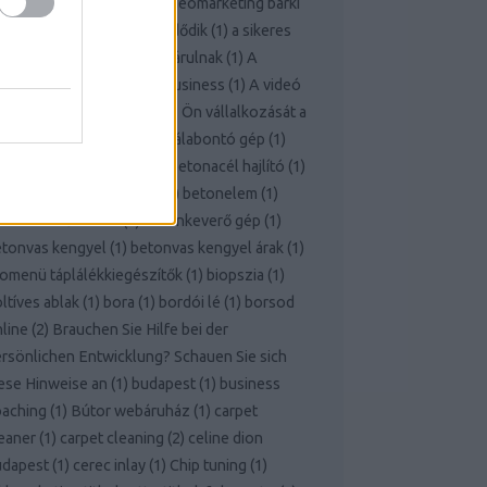
ttern
(
1
)
A nyereséges videomarketing bárki
 mindenki számára itt kezdődik
(
1
)
a sikeres
fejlesztés titkai most feltárulnak
(
1
)
A
deomarketing nagyon jó business
(
1
)
A videó
rketing ereje vezetheti az Ön vállalkozását a
kerhez!
(
1
)
bálabontó
(
1
)
bálabontó gép
(
1
)
rcelona
(
1
)
benzinkút
(
1
)
betonacél hajlító
(
1
)
etoncső
(
1
)
betondaráló
(
1
)
betonelem
(
1
)
tonkeverő bérlés
(
1
)
betonkeverő gép
(
1
)
tonvas kengyel
(
1
)
betonvas kengyel árak
(
1
)
omenü táplálékkiegészítők
(
1
)
biopszia
(
1
)
ltíves ablak
(
1
)
bora
(
1
)
bordói lé
(
1
)
borsod
line
(
2
)
Brauchen Sie Hilfe bei der
rsönlichen Entwicklung? Schauen Sie sich
ese Hinweise an
(
1
)
budapest
(
1
)
business
oaching
(
1
)
Bútor webáruház
(
1
)
carpet
eaner
(
1
)
carpet cleaning
(
2
)
celine dion
udapest
(
1
)
cerec inlay
(
1
)
Chip tuning
(
1
)