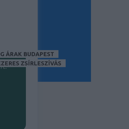
tség/lead)?
kséged?
G ÁRAK BUDAPEST
ÉZERES ZSÍRLESZÍVÁS
rt?