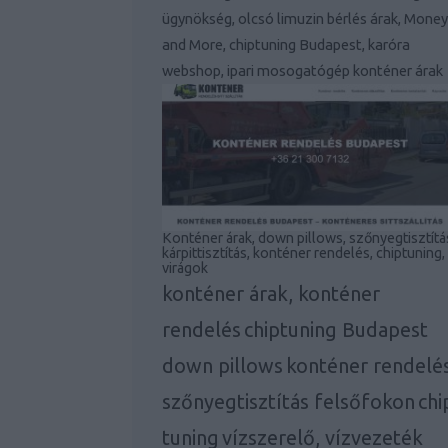
ügynökség, olcsó limuzin bérlés árak, Money
and More, chiptuning Budapest, karóra
webshop, ipari mosogatógép konténer árak
Konténer árak, down pillows, szőnyegtisztítá
kárpittisztítás, konténer rendelés, chiptuning,
virágok
konténer árak, konténer
rendelés
chiptuning Budapest
down pillows
konténer rendelé
szőnyegtisztítás felsőfokon
chi
tuning
vízszerelő, vízvezeték