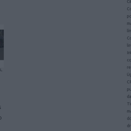
Ci
Co
po
ma
lí
Co
li
In
co
r
s,
Ü
CR
pu
d
Ti
s
ma
p
d
dr