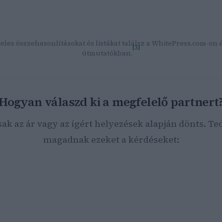
optimalizálás kisokos – Marketing ügynökség Budapest
Facebo
Stúdió
— Tapasztalt SEO szakértő, többszörös versenygyőztes,
regionális projektek.
eles összehasonlításokat és listákat találsz a WhitePress.com-on 
[3]
útmutatókban.
Hogyan válaszd ki a megfelelő partnert
sak az ár vagy az ígért helyezések alapján dönts. Ted
magadnak ezeket a kérdéseket:
parágban működik a vállalkozásod?
ek a konkrét üzleti céljaid (több látogató, lead-ek, webshop-
márkaismertség)?