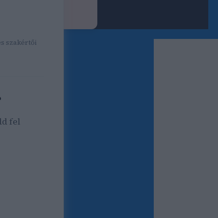
ok SEO cikk
 országos és
és szakértői
?
d fel
forgalom,