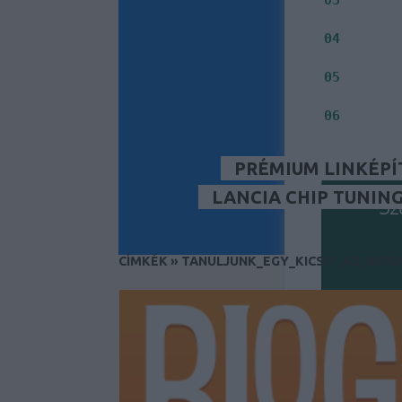
Jelenleg
Milyen i
04
Inkább S
05
Fontos s
06
PRÉMIUM LINKÉPÍ
LANCIA CHIP TUNIN
Sz
CÍMKÉK
»
TANULJUNK_EGY_KICSIT_AZ_INTE