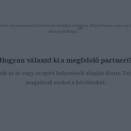
optimalizálás kisokos – Marketing ügynökség Budapest
Facebo
Stúdió
— Tapasztalt SEO szakértő, többszörös versenygyőztes,
regionális projektek.
eles összehasonlításokat és listákat találsz a WhitePress.com-on 
[3]
útmutatókban.
Hogyan válaszd ki a megfelelő partnert
sak az ár vagy az ígért helyezések alapján dönts. Ted
magadnak ezeket a kérdéseket:
parágban működik a vállalkozásod?
ek a konkrét üzleti céljaid (több látogató, lead-ek, webshop-
márkaismertség)?