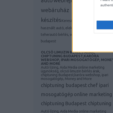
autó
webfejlesztés,
authenti
webáruház
készítés
Keresőmarketing ügynökség,
használt autó, elektromos autó, Iphone 11,
teherautó bérlés, webfejlesztés, agency
budapest
OLCSÓ LIMUZIN BÉRLÉS ÁRAK,
CHIPTUNING BUDAPEST,KARÓRA
WEBSHOP, IPARI MOSOGATÓGÉP, MONE
AND MORE
Autó lízing, Aida Media online marketing
ügynökség, olcsó limuzin bérlés árak,
chiptuning Budapest,karóra webshop, ipari
mosogatógép, Money and More
chiptuning budapest
chef ipari
mosogatógép
online marketing
chiptuning
Budapest chiptuning
Autó lízing, Aida Media online marketing