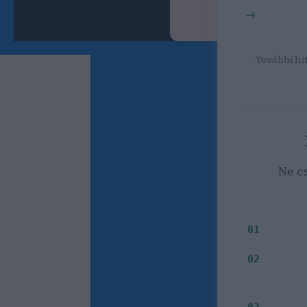
SEO kereső
Bognár 
További hit
Ne c
Milyen i
01
Mely
02
03