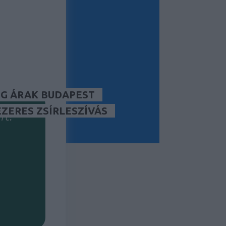
tség/lead)?
kséged?
G ÁRAK BUDAPEST
ÉZERES ZSÍRLESZÍVÁS
rt?