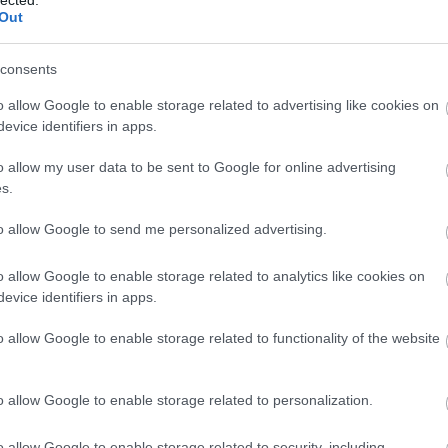
w
marketing világa folyamatosan változik, ezért az 
Out
FEEDEK
és
ainak is lépést kell tartaniuk az újdonságokkal. 
RSS 2.0
ma
,
 és workshopokon vesznek részt, hogy naprakészek
consents
bejegyzések
,
kommentek
sz
Atom
egújabb trendekkel és technológiákkal kapcsolatba
le
o allow Google to enable storage related to advertising like cookies on
bejegyzések
,
kommentek
evice identifiers in apps.
fe
Szájfeltöltés
ku
o allow my user data to be sent to Google for online advertising
Go
s.
s
szemhéjplasztika
mellplasztika
mellfelvarrás
mell
(
1
ívás
hasplasztika
orrplasztika
arcplasztika
mellnag
ma
to allow Google to send me personalized advertising.
mo
plasztikai sebész
plasztikai sebészet
o allow Google to enable storage related to analytics like cookies on
ot
evice identifiers in apps.
be
Keresőmarketing
az
o allow Google to enable storage related to functionality of the website
út
ko
o allow Google to enable storage related to personalization.
me
es
o allow Google to enable storage related to security, including