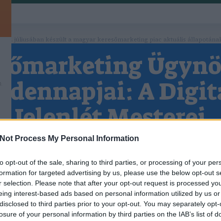
 2026. júliusában készült a magyar keresőmarketing piac aktuális állapotána
sőmarketing Ügyn
dennapjai: A Digit
.
Jelenlét Mesterei
Reggeli Értekezlet: Az Együttműködés Alapja
Not Process My Personal Information
alában egy reggeli értekezlettel kezdődik, ahol az
ai összegyűlnek, hogy megbeszéljék az aktuális pr
to opt-out of the sale, sharing to third parties, or processing of your per
KERESŐMARKETING ÜGYNÖKSÉG
K
formation for targeted advertising by us, please use the below opt-out s
feladatokat és célokat.
BUDAPEST, ONLINE MARKETI
r selection. Please note that after your opt-out request is processed y
Keresőmarketing ügynökség Budapest az
Kulcsszókutatás: Az Alapok Megteremtése
eing interest-based ads based on personal information utilized by us or
online marketing 101 ügynökség segítségével.
tatás az egyik legfontosabb lépés a keresőmarket
disclosed to third parties prior to your opt-out. You may separately opt-
Hívjon minket ingyenes tanácsadásért
losure of your personal information by third parties on the IAB’s list of
án. Az ügynökség szakemberei különböző eszközök