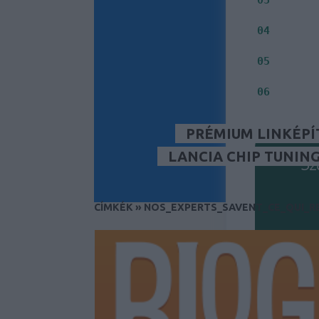
Jelenleg
Milyen i
04
Inkább S
05
Fontos s
06
PRÉMIUM LINKÉPÍ
LANCIA CHIP TUNIN
Sz
CÍMKÉK
»
NOS_EXPERTS_SAVENT_CE_QUI_RE