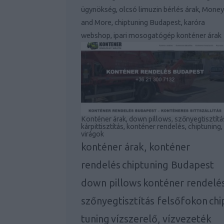
ügynökség, olcsó limuzin bérlés árak, Money
and More, chiptuning Budapest, karóra
webshop, ipari mosogatógép konténer árak
Konténer árak, down pillows, szőnyegtisztítá
kárpittisztítás, konténer rendelés, chiptuning,
virágok
konténer árak, konténer
rendelés
chiptuning Budapest
down pillows
konténer rendelé
szőnyegtisztítás felsőfokon
chi
tuning
vízszerelő, vízvezeték