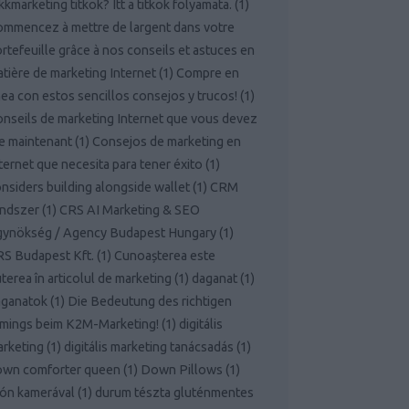
kkmarketing titkok? Itt a titkok folyamata.
(
1
)
mmencez à mettre de largent dans votre
rtefeuille grâce à nos conseils et astuces en
tière de marketing Internet
(
1
)
Compre en
nea con estos sencillos consejos y trucos!
(
1
)
nseils de marketing Internet que vous devez
re maintenant
(
1
)
Consejos de marketing en
ternet que necesita para tener éxito
(
1
)
nsiders building alongside wallet
(
1
)
CRM
endszer
(
1
)
CRS AI Marketing & SEO
gynökség / Agency Budapest Hungary
(
1
)
S Budapest Kft.
(
1
)
Cunoașterea este
terea în articolul de marketing
(
1
)
daganat
(
1
)
aganatok
(
1
)
Die Bedeutung des richtigen
mings beim K2M-Marketing!
(
1
)
digitális
rketing
(
1
)
digitális marketing tanácsadás
(
1
)
own comforter queen
(
1
)
Down Pillows
(
1
)
ón kamerával
(
1
)
durum tészta gluténmentes