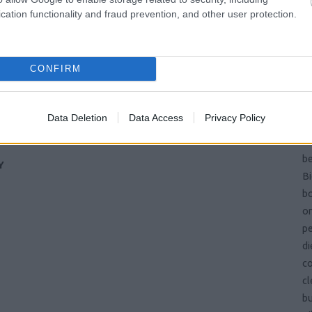
Pa
cation functionality and fraud prevention, and other user protection.
és
ön
vi
CONFIRM
ma
si
ba
Data Deletion
Data Access
Privacy Policy
b
be
be
Y
Bi
bo
on
pe
di
c
cl
b