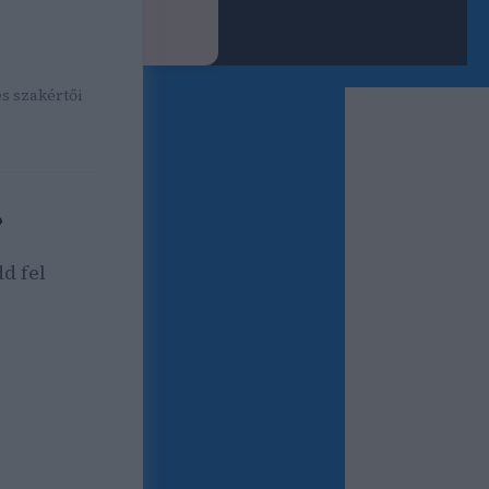
ok SEO cikk
 országos és
és szakértői
?
d fel
forgalom,