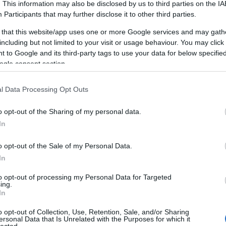
C
. This information may also be disclosed by us to third parties on the
IA
Tel:+36706290690
10
álják azokat a kulcsszavakat, amelyek a legnagyo
Participants
that may further disclose it to other third parties.
A
FRISS TOPIKOK
generálhatják ügyfeleik számára.
 that this website/app uses one or more Google services and may gath
Af
including but not limited to your visit or usage behaviour. You may click 
Hirdetési Kampányok Tervezése és Indítása
BLOGAJÁNLÓ
Pr
 to Google and its third-party tags to use your data for below specifi
ő lépés a hirdetési kampányok megtervezése és eli
🏆Új SEBAL - 296 (1500kg-os) utánfutó ponyva
S
ogle consent section.
szettel akciósan bruttó 1.349.000 Ft‼️
akértői kidolgozzák a kampányok stratégiáját, me
(
1
?Új SEBAL - Premium+ 296 (1500kg-os)
célközönséget, és elkészítik a hirdetésszövegeket.
Ma
l Data Processing Opt Outs
utánfutó (296x150x40cm) ponyva szettel
Ja
Eredmények Mérése és Elemzése
(170cm) akciósan bruttó 1.349.000 Ft‼️
o opt-out of the Sharing of my personal data.
futása közben és azok lezárulta után az ügynöksé
k
GYÁRTÓ: MARTZ (LENGYEL)GARANCIA: 36
In
w
igyelik és elemzik az eredményeket. Az adatok el
HÓNAPFÉK: IGENÖSSZTÖMEG: 1500 KG -
on
visszaminősíthető 1100 KG-ig! ⚠️ÖNSÚLY: 318
ányok finomhangolását és a jövőbeni stratégiák opt
o opt-out of the Sale of my Personal Data.
vi
KGTEHERBÍRÁS: 1.182 KGPlató hasznos
In
Ügyfélkapcsolatok Kezelése
Am
mérete: 296 X 150 X 40 CM…
solatok kezelése az ügynökségek mindennapjainak 
di
to opt-out of processing my Personal Data for Targeted
sebalutanfuto.blog.hu
ing.
ség munkatársai rendszeresen kommunikálnak ügy
(
1
In
ap
tják őket a kampányok állásáról, és válaszolnak ké
o opt-out of Collection, Use, Retention, Sale, and/or Sharing
ma
Képzés és Fejlődés
ersonal Data that Is Unrelated with the Purposes for which it
lected.