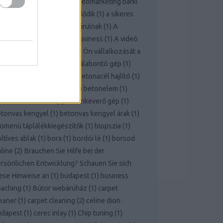
ttern
(
1
)
A nyereséges videomarketing bárki
 mindenki számára itt kezdődik
(
1
)
a sikeres
fejlesztés titkai most feltárulnak
(
1
)
A
deomarketing nagyon jó business
(
1
)
A videó
rketing ereje vezetheti az Ön vállalkozását a
kerhez!
(
1
)
bálabontó
(
1
)
bálabontó gép
(
1
)
rcelona
(
1
)
benzinkút
(
1
)
betonacél hajlító
(
1
)
etoncső
(
1
)
betondaráló
(
1
)
betonelem
(
1
)
tonkeverő bérlés
(
1
)
betonkeverő gép
(
1
)
tonvas kengyel
(
1
)
betonvas kengyel árak
(
1
)
omenü táplálékkiegészítők
(
1
)
biopszia
(
1
)
ltíves ablak
(
1
)
bora
(
1
)
bordói lé
(
1
)
borsod
line
(
2
)
Brauchen Sie Hilfe bei der
rsönlichen Entwicklung? Schauen Sie sich
ese Hinweise an
(
1
)
budapest
(
1
)
business
oaching
(
1
)
Bútor webáruház
(
1
)
carpet
eaner
(
1
)
carpet cleaning
(
2
)
celine dion
udapest
(
1
)
cerec inlay
(
1
)
Chip tuning
(
1
)