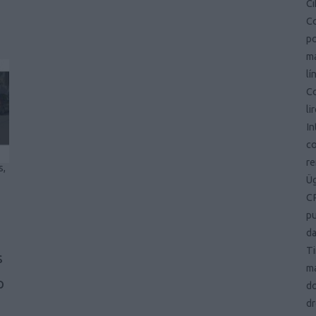
Ci
Co
po
ma
lí
Co
li
In
co
r
s,
Ü
CR
pu
d
Ti
s
ma
p
d
dr