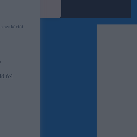
ok SEO cikk
 országos és
és szakértői
?
d fel
forgalom,