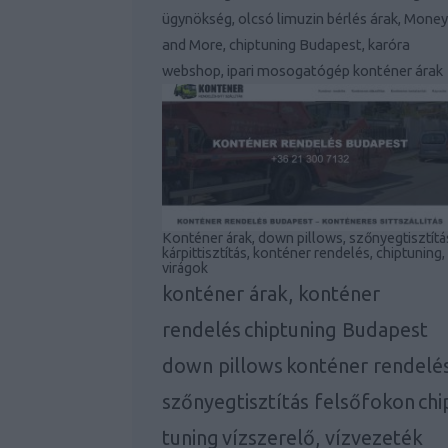
ügynökség, olcsó limuzin bérlés árak, Money
and More, chiptuning Budapest, karóra
webshop, ipari mosogatógép konténer árak
Konténer árak, down pillows, szőnyegtisztítá
kárpittisztítás, konténer rendelés, chiptuning,
virágok
konténer árak, konténer
rendelés
chiptuning Budapest
down pillows
konténer rendelé
szőnyegtisztítás felsőfokon
chi
tuning
vízszerelő, vízvezeték