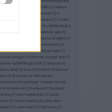
ttern
(
1
)
A nyereséges videomarketing bárki
 mindenki számára itt kezdődik
(
1
)
a sikeres
fejlesztés titkai most feltárulnak
(
1
)
A
deomarketing nagyon jó business
(
1
)
A videó
rketing ereje vezetheti az Ön vállalkozását a
kerhez!
(
1
)
bálabontó
(
1
)
bálabontó gép
(
1
)
rcelona
(
1
)
benzinkút
(
1
)
betonacél hajlító
(
1
)
etoncső
(
1
)
betondaráló
(
1
)
betonelem
(
1
)
tonkeverő bérlés
(
1
)
betonkeverő gép
(
1
)
tonvas kengyel
(
1
)
betonvas kengyel árak
(
1
)
omenü táplálékkiegészítők
(
1
)
biopszia
(
1
)
ltíves ablak
(
1
)
bora
(
1
)
bordói lé
(
1
)
borsod
line
(
2
)
Brauchen Sie Hilfe bei der
rsönlichen Entwicklung? Schauen Sie sich
ese Hinweise an
(
1
)
budapest
(
1
)
business
oaching
(
1
)
Bútor webáruház
(
1
)
carpet
eaner
(
1
)
carpet cleaning
(
2
)
celine dion
udapest
(
1
)
cerec inlay
(
1
)
Chip tuning
(
1
)