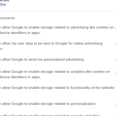
RSS 2.0
w
marketing világa folyamatosan változik, ezért az 
Out
bejegyzések
,
kommentek
és
ainak is lépést kell tartaniuk az újdonságokkal. 
Atom
ma
,
 és workshopokon vesznek részt, hogy naprakészek
consents
bejegyzések
,
kommentek
sz
egújabb trendekkel és technológiákkal kapcsolatba
le
o allow Google to enable storage related to advertising like cookies on
evice identifiers in apps.
fe
Szájfeltöltés
ku
o allow my user data to be sent to Google for online advertising
Go
s.
s
szemhéjplasztika
mellplasztika
mellfelvarrás
mell
(
1
ívás
hasplasztika
orrplasztika
arcplasztika
mellnag
ma
to allow Google to send me personalized advertising.
mo
plasztikai sebész
plasztikai sebészet
o allow Google to enable storage related to analytics like cookies on
ot
evice identifiers in apps.
be
Keresőmarketing
az
o allow Google to enable storage related to functionality of the website
út
ko
o allow Google to enable storage related to personalization.
me
es
o allow Google to enable storage related to security, including