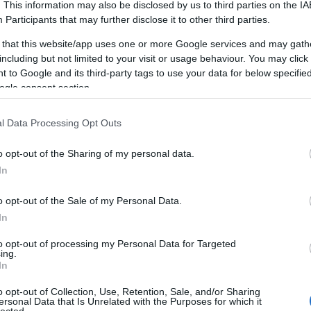
C
. This information may also be disclosed by us to third parties on the
IA
Tel:+36706290690
10
álják azokat a kulcsszavakat, amelyek a legnagyo
Participants
that may further disclose it to other third parties.
A
FRISS TOPIKOK
generálhatják ügyfeleik számára.
 that this website/app uses one or more Google services and may gath
Af
including but not limited to your visit or usage behaviour. You may click 
Hirdetési Kampányok Tervezése és Indítása
BLOGAJÁNLÓ
Pr
 to Google and its third-party tags to use your data for below specifi
ő lépés a hirdetési kampányok megtervezése és eli
Hogyan találjam meg a hozzám illő vibrátort?
S
ogle consent section.
akértői kidolgozzák a kampányok stratégiáját, me
Sok nőben felmerül egyszer a kérdés: vajon
(
1
milyen lehet egy vibrátor használata?
célközönséget, és elkészítik a hirdetésszövegeket.
Ma
l Data Processing Opt Outs
Kíváncsiság, izgalom, bizonytalanság vagy akár
Ja
Eredmények Mérése és Elemzése
egy kis szégyenérzet is társulhat hozzá –
o opt-out of the Sharing of my personal data.
futása közben és azok lezárulta után az ügynöksé
k
pedig az önmagunkkal való törődés és saját
In
w
igyelik és elemzik az eredményeket. Az adatok el
testünk megismerése teljesen természetes
on
ányok finomhangolását és a jövőbeni stratégiák opt
o opt-out of the Sale of my Personal Data.
része az intimitásnak. A vibrátor nem csupán…
vi
In
Ügyfélkapcsolatok Kezelése
csakszexmassemmi.blog.hu
Am
solatok kezelése az ügynökségek mindennapjainak 
di
to opt-out of processing my Personal Data for Targeted
ing.
ség munkatársai rendszeresen kommunikálnak ügy
(
1
In
ap
tják őket a kampányok állásáról, és válaszolnak ké
o opt-out of Collection, Use, Retention, Sale, and/or Sharing
ma
FEEDEK
Képzés és Fejlődés
ersonal Data that Is Unrelated with the Purposes for which it
lected.