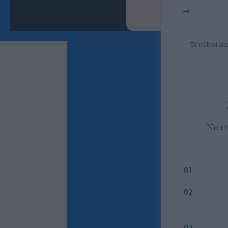
SEO kereső
Bognár 
További hit
Ne c
Milyen i
01
Mely
02
03