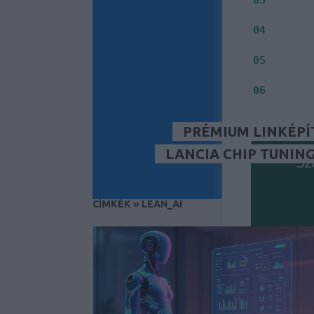
Jelenleg
Milyen i
04
Inkább S
05
Fontos s
06
PRÉMIUM LINKÉPÍ
LANCIA CHIP TUNIN
Sz
CÍMKÉK
»
LEAN_AI