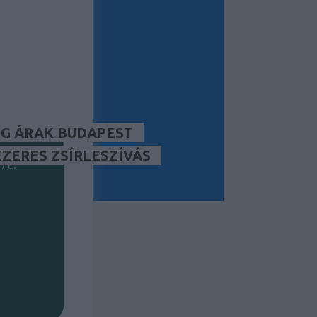
tség/lead)?
kséged?
G ÁRAK BUDAPEST
ÉZERES ZSÍRLESZÍVÁS
rt?