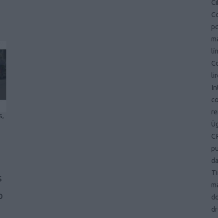
Ci
Co
po
ma
lí
Co
li
In
co
r
s,
Ü
CR
pu
d
Ti
s
ma
p
d
dr