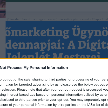
 2026. júliusában készült a magyar keresőmarketing piac aktuális állapotána
sőmarketing Ügyn
dennapjai: A Digit
Jelenlét Mesterei
Reggeli Értekezlet: Az Együttműködés Alapja
Not Process My Personal Information
alában egy reggeli értekezlettel kezdődik, ahol az
ai összegyűlnek, hogy megbeszéljék az aktuális pr
to opt-out of the sale, sharing to third parties, or processing of your per
KERESŐMARKETING ÜGYNÖKSÉG
K
formation for targeted advertising by us, please use the below opt-out s
feladatokat és célokat.
BUDAPEST, ONLINE MARKETI
r selection. Please note that after your opt-out request is processed y
Keresőmarketing ügynökség Budapest az
Kulcsszókutatás: Az Alapok Megteremtése
eing interest-based ads based on personal information utilized by us or
online marketing 101 ügynökség segítségével.
tatás az egyik legfontosabb lépés a keresőmarket
disclosed to third parties prior to your opt-out. You may separately opt-
Hívjon minket ingyenes tanácsadásért
losure of your personal information by third parties on the IAB’s list of
án. Az ügynökség szakemberei különböző eszközök