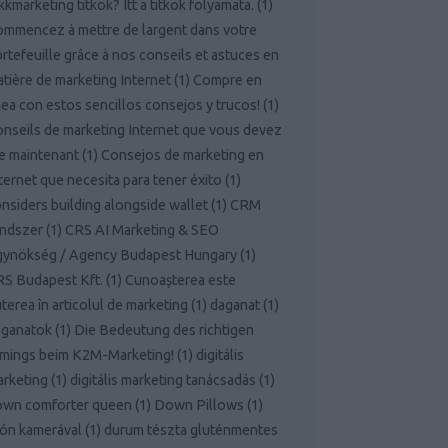
kkmarketing titkok? Itt a titkok folyamata.
(
1
)
mmencez à mettre de largent dans votre
rtefeuille grâce à nos conseils et astuces en
tière de marketing Internet
(
1
)
Compre en
nea con estos sencillos consejos y trucos!
(
1
)
nseils de marketing Internet que vous devez
re maintenant
(
1
)
Consejos de marketing en
ternet que necesita para tener éxito
(
1
)
nsiders building alongside wallet
(
1
)
CRM
endszer
(
1
)
CRS AI Marketing & SEO
gynökség / Agency Budapest Hungary
(
1
)
S Budapest Kft.
(
1
)
Cunoașterea este
terea în articolul de marketing
(
1
)
daganat
(
1
)
aganatok
(
1
)
Die Bedeutung des richtigen
mings beim K2M-Marketing!
(
1
)
digitális
rketing
(
1
)
digitális marketing tanácsadás
(
1
)
own comforter queen
(
1
)
Down Pillows
(
1
)
ón kamerával
(
1
)
durum tészta gluténmentes