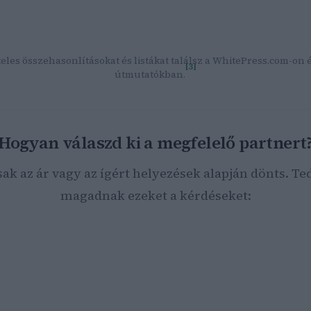
optimalizálás kisokos – Marketing ügynökség Budapest
Facebo
Stúdió
— Tapasztalt SEO szakértő, többszörös versenygyőztes,
regionális projektek.
eles összehasonlításokat és listákat találsz a WhitePress.com-on 
[3]
útmutatókban.
Hogyan válaszd ki a megfelelő partnert
sak az ár vagy az ígért helyezések alapján dönts. Ted
magadnak ezeket a kérdéseket:
parágban működik a vállalkozásod?
ek a konkrét üzleti céljaid (több látogató, lead-ek, webshop-
márkaismertség)?