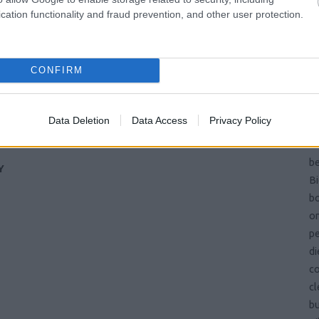
Pa
cation functionality and fraud prevention, and other user protection.
és
ön
vi
CONFIRM
ma
si
ba
Data Deletion
Data Access
Privacy Policy
b
be
be
Y
Bi
bo
on
pe
di
c
cl
b