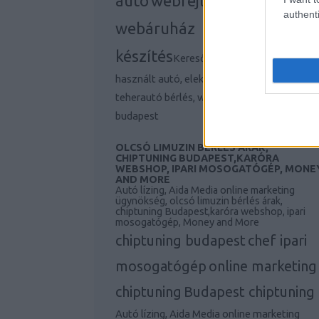
autó
webfejlesztés,
authenti
webáruház
készítés
Keresőmarketing ügynökség,
használt autó, elektromos autó, Iphone 11,
teherautó bérlés, webfejlesztés, agency
budapest
OLCSÓ LIMUZIN BÉRLÉS ÁRAK,
CHIPTUNING BUDAPEST,KARÓRA
WEBSHOP, IPARI MOSOGATÓGÉP, MONE
AND MORE
Autó lízing, Aida Media online marketing
ügynökség, olcsó limuzin bérlés árak,
chiptuning Budapest,karóra webshop, ipari
mosogatógép, Money and More
chiptuning budapest
chef ipari
mosogatógép
online marketing
chiptuning
Budapest chiptuning
Autó lízing, Aida Media online marketing