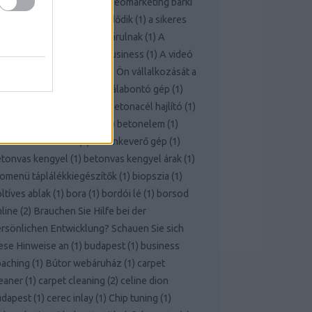
ttern
(
1
)
A nyereséges videomarketing bárki
 mindenki számára itt kezdődik
(
1
)
a sikeres
fejlesztés titkai most feltárulnak
(
1
)
A
deomarketing nagyon jó business
(
1
)
A videó
rketing ereje vezetheti az Ön vállalkozását a
kerhez!
(
1
)
bálabontó
(
1
)
bálabontó gép
(
1
)
rcelona
(
1
)
benzinkút
(
1
)
betonacél hajlító
(
1
)
etoncső
(
1
)
betondaráló
(
1
)
betonelem
(
1
)
tonkeverő bérlés
(
1
)
betonkeverő gép
(
1
)
tonvas kengyel
(
1
)
betonvas kengyel árak
(
1
)
omenü táplálékkiegészítők
(
1
)
biopszia
(
1
)
ltíves ablak
(
1
)
bora
(
1
)
bordói lé
(
1
)
borsod
line
(
2
)
Brauchen Sie Hilfe bei der
rsönlichen Entwicklung? Schauen Sie sich
ese Hinweise an
(
1
)
budapest
(
1
)
business
oaching
(
1
)
Bútor webáruház
(
1
)
carpet
eaner
(
1
)
carpet cleaning
(
2
)
celine dion
udapest
(
1
)
cerec inlay
(
1
)
Chip tuning
(
1
)