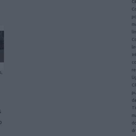
Ci
Co
po
ma
lí
Co
li
In
co
r
s,
Ü
CR
pu
d
Ti
s
ma
p
d
dr