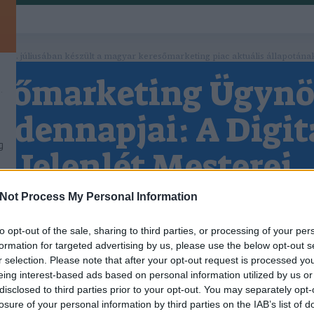
 2026. júliusában készült a magyar keresőmarketing piac aktuális állapotána
sőmarketing Ügyn
.
dennapjai: A Digit
g
Jelenlét Mesterei
.
Reggeli Értekezlet: Az Együttműködés Alapja
Not Process My Personal Information
alában egy reggeli értekezlettel kezdődik, ahol az
ai összegyűlnek, hogy megbeszéljék az aktuális pr
to opt-out of the sale, sharing to third parties, or processing of your per
KERESŐMARKETING ÜGYNÖKSÉG
K
formation for targeted advertising by us, please use the below opt-out s
feladatokat és célokat.
BUDAPEST, ONLINE MARKETI
r selection. Please note that after your opt-out request is processed y
Keresőmarketing ügynökség Budapest az
Kulcsszókutatás: Az Alapok Megteremtése
eing interest-based ads based on personal information utilized by us or
online marketing 101 ügynökség segítségével.
tatás az egyik legfontosabb lépés a keresőmarket
disclosed to third parties prior to your opt-out. You may separately opt-
Hívjon minket ingyenes tanácsadásért
losure of your personal information by third parties on the IAB’s list of
án. Az ügynökség szakemberei különböző eszközök