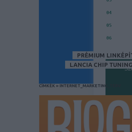
Jelenleg
Milyen i
04
Inkább S
05
Fontos s
06
PRÉMIUM LINKÉPÍ
LANCIA CHIP TUNIN
Sz
CÍMKÉK
»
INTERNET_MARKETING_TERV