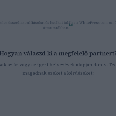
optimalizálás kisokos – Marketing ügynökség Budapest
Facebo
Stúdió
— Tapasztalt SEO szakértő, többszörös versenygyőztes,
regionális projektek.
eles összehasonlításokat és listákat találsz a WhitePress.com-on 
[3]
útmutatókban.
Hogyan válaszd ki a megfelelő partnert
sak az ár vagy az ígért helyezések alapján dönts. Ted
magadnak ezeket a kérdéseket:
parágban működik a vállalkozásod?
ek a konkrét üzleti céljaid (több látogató, lead-ek, webshop-
márkaismertség)?