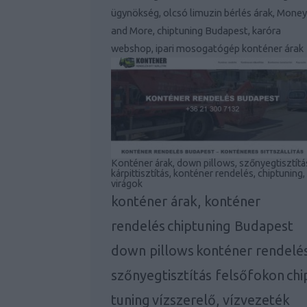
ügynökség, olcsó limuzin bérlés árak, Money
and More, chiptuning Budapest, karóra
webshop, ipari mosogatógép konténer árak
Konténer árak, down pillows, szőnyegtisztítá
kárpittisztítás, konténer rendelés, chiptuning,
virágok
konténer árak, konténer
rendelés
chiptuning Budapest
down pillows
konténer rendelé
szőnyegtisztítás felsőfokon
chi
tuning
vízszerelő, vízvezeték