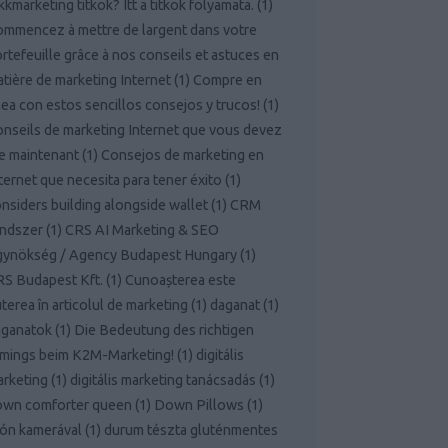
kkmarketing titkok? Itt a titkok folyamata.
(
1
)
mmencez à mettre de largent dans votre
rtefeuille grâce à nos conseils et astuces en
tière de marketing Internet
(
1
)
Compre en
nea con estos sencillos consejos y trucos!
(
1
)
nseils de marketing Internet que vous devez
re maintenant
(
1
)
Consejos de marketing en
ternet que necesita para tener éxito
(
1
)
nsiders building alongside wallet
(
1
)
CRM
endszer
(
1
)
CRS AI Marketing & SEO
gynökség / Agency Budapest Hungary
(
1
)
S Budapest Kft.
(
1
)
Cunoașterea este
terea în articolul de marketing
(
1
)
daganat
(
1
)
aganatok
(
1
)
Die Bedeutung des richtigen
mings beim K2M-Marketing!
(
1
)
digitális
rketing
(
1
)
digitális marketing tanácsadás
(
1
)
own comforter queen
(
1
)
Down Pillows
(
1
)
ón kamerával
(
1
)
durum tészta gluténmentes