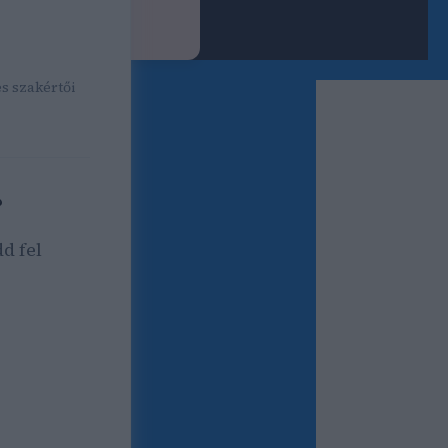
ok SEO cikk
 országos és
és szakértői
?
d fel
forgalom,