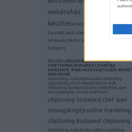
autó
webfejlesztés,
authenti
webáruház
készítés
Keresőmarketing ügynökség,
használt autó, elektromos autó, Iphone 11,
teherautó bérlés, webfejlesztés, agency
budapest
OLCSÓ LIMUZIN BÉRLÉS ÁRAK,
CHIPTUNING BUDAPEST,KARÓRA
WEBSHOP, IPARI MOSOGATÓGÉP, MONE
AND MORE
Autó lízing, Aida Media online marketing
ügynökség, olcsó limuzin bérlés árak,
chiptuning Budapest,karóra webshop, ipari
mosogatógép, Money and More
chiptuning budapest
chef ipari
mosogatógép
online marketing
chiptuning
Budapest chiptuning
Autó lízing, Aida Media online marketing