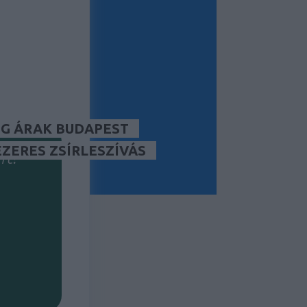
tség/lead)?
kséged?
G ÁRAK BUDAPEST
ÉZERES ZSÍRLESZÍVÁS
rt?