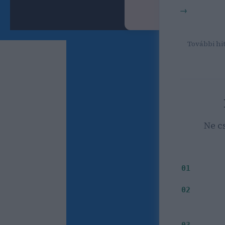
SEO kereső
Bognár 
További hit
Ne c
Milyen i
01
Mely
02
03