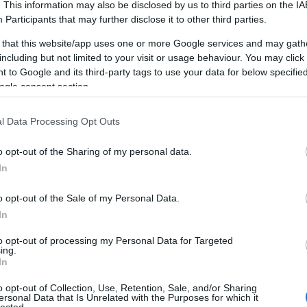
C
. This information may also be disclosed by us to third parties on the
IA
Tel:+36706290690
10
álják azokat a kulcsszavakat, amelyek a legnagyo
Participants
that may further disclose it to other third parties.
A
FRISS TOPIKOK
generálhatják ügyfeleik számára.
 that this website/app uses one or more Google services and may gath
Af
including but not limited to your visit or usage behaviour. You may click 
Hirdetési Kampányok Tervezése és Indítása
BLOGAJÁNLÓ
Pr
 to Google and its third-party tags to use your data for below specifi
ő lépés a hirdetési kampányok megtervezése és eli
Mérhetetlenül
S
ogle consent section.
akértői kidolgozzák a kampányok stratégiáját, me
Szeretek tájékozódni viszonylagosan újnak
(
1
számító, Magyarországon belül már futó
célközönséget, és elkészítik a hirdetésszövegeket.
Ma
l Data Processing Opt Outs
edzésformákról. Ha lehetőségem van rá, idôm
Ja
Eredmények Mérése és Elemzése
engedi részt veszek a nem jógaórán (évente
o opt-out of the Sharing of my personal data.
futása közben és azok lezárulta után az ügynöksé
k
legalább egyszer sort szoktam rá keríteni).
In
w
igyelik és elemzik az eredményeket. Az adatok el
Ilyenkor egyúttal felmérem a saját kondícióm,
on
ányok finomhangolását és a jövőbeni stratégiák opt
o opt-out of the Sale of my Personal Data.
mert rengeteget ülök, valamint hosszú évek…
vi
In
Ügyfélkapcsolatok Kezelése
demeterzitayoga.blog.hu
Am
solatok kezelése az ügynökségek mindennapjainak 
di
to opt-out of processing my Personal Data for Targeted
ing.
ség munkatársai rendszeresen kommunikálnak ügy
(
1
In
ap
tják őket a kampányok állásáról, és válaszolnak ké
o opt-out of Collection, Use, Retention, Sale, and/or Sharing
ma
FEEDEK
Képzés és Fejlődés
ersonal Data that Is Unrelated with the Purposes for which it
lected.