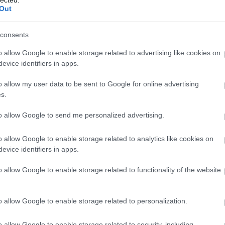
RSS 2.0
w
marketing világa folyamatosan változik, ezért az 
Out
bejegyzések
,
kommentek
és
ainak is lépést kell tartaniuk az újdonságokkal. 
Atom
ma
,
 és workshopokon vesznek részt, hogy naprakészek
consents
bejegyzések
,
kommentek
sz
egújabb trendekkel és technológiákkal kapcsolatba
le
o allow Google to enable storage related to advertising like cookies on
evice identifiers in apps.
fe
Szájfeltöltés
ku
o allow my user data to be sent to Google for online advertising
Go
s.
s
szemhéjplasztika
mellplasztika
mellfelvarrás
mell
(
1
ívás
hasplasztika
orrplasztika
arcplasztika
mellnag
ma
to allow Google to send me personalized advertising.
mo
plasztikai sebész
plasztikai sebészet
o allow Google to enable storage related to analytics like cookies on
ot
evice identifiers in apps.
be
Keresőmarketing
az
o allow Google to enable storage related to functionality of the website
út
ko
o allow Google to enable storage related to personalization.
me
es
o allow Google to enable storage related to security, including