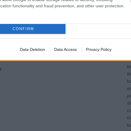
Pa
cation functionality and fraud prevention, and other user protection.
és
ön
vi
CONFIRM
ma
si
ba
Data Deletion
Data Access
Privacy Policy
b
be
be
Y
Bi
bo
on
pe
di
c
cl
b