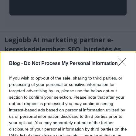
Legjobb AI marketing partner e-
kereskedelemhez: SEO, hirdetés és
konverzió együtt
Blog -
Do Not Process My Personal Information
Online Marketing 101 Budapest
•
2026. március 17.
0
If you wish to opt-out of the sale, sharing to third parties, or
Legjobb AI marketing partner e-kereskedelemhez:
processing of your personal or sensitive information for
SEO, hirdetés és konverzió együtt
targeted advertising by us, please use the below opt-out
section to confirm your selection. Please note that after your
A
keresomarketingugynokseg101.blog.hu
opt-out request is processed you may continue seeing
témavilága ...
interest-based ads based on personal information utilized by
us or personal information disclosed to third parties prior to
your opt-out. You may separately opt-out of the further
disclosure of your personal information by third parties on the
IAB’s list of downstream participants. This information may