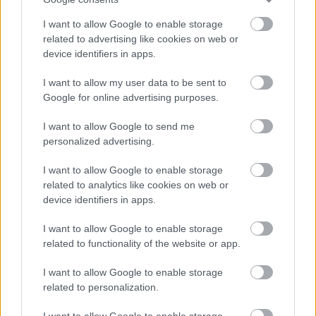
The question is being asked, in various forms, in
policy circles, technology ...
I want to allow Google to enable storage
related to advertising like cookies on web or
SZERKESZTÉSI ELVEK
device identifiers in apps.
Online Marketing 101 Budapest
•
2026. február 09.
0
I want to allow my user data to be sent to
Google for online advertising purposes.
I want to allow Google to send me
- Olyan témákról írunk, amelyek a mindennapokban
personalized advertising.
tényleg előjönnek ingatlanvásárlásnál és
otthonfelújításnál.
I want to allow Google to enable storage
- A cikkek célja a ...
related to analytics like cookies on web or
device identifiers in apps.
RÓLUNK
I want to allow Google to enable storage
related to functionality of the website or app.
Online Marketing 101 Budapest
•
2026. február 09.
0
I want to allow Google to enable storage
related to personalization.