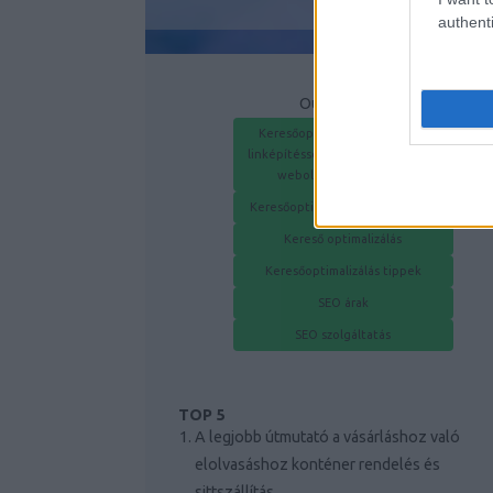
authenti
Our Partners
Keresőoptimalizálás prémium
linképítéssel – Hogyan növelheti
weboldalad forgalmát?
Keresőoptimalizálás és SEO Árak
Kereső optimalizálás
Keresőoptimalizálás tippek
SEO árak
SEO szolgáltatás
TOP 5
A legjobb útmutató a vásárláshoz való
elolvasáshoz konténer rendelés és
sittszállítás