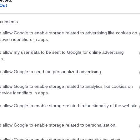
s
szemhéjplasztika
mellplasztika
mellfelvarrás
mell
Out
ívás
hasplasztika
orrplasztika
arcplasztika
mellnag
consents
plasztikai sebész
plasztikai sebészet
o allow Google to enable storage related to advertising like cookies on
Keresőmarketing
evice identifiers in apps.
o allow my user data to be sent to Google for online advertising
s.
GIAFORM – AMIKOR A PRECIZITÁS
to allow Google to send me personalized advertising.
NEM OPCIÓ, HANEM
ALAPKÖVETELMÉNY
o allow Google to enable storage related to analytics like cookies on
evice identifiers in apps.
.
BY:
ONLINE MARKETING 101 BUDAPEST
2026. JÚN 09.
o allow Google to enable storage related to functionality of the website
Giaform – Amikor a precizitás nem opció...
o allow Google to enable storage related to personalization.
o allow Google to enable storage related to security, including