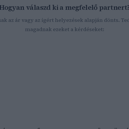
Hogyan válaszd ki a megfelelő partnert
sak az ár vagy az ígért helyezések alapján dönts. Ted
magadnak ezeket a kérdéseket:
parágban működik a vállalkozásod?
ek a konkrét üzleti céljaid (több látogató, lead-ek, webshop-
márkaismertség)?
 milyen eredményeket érsz el online (forgalom, konverzió, köl
dőtávban és költségvetéssel gondolkodsz?
EO-ra, Google Ads-re vagy ezek okos kombinációjára van szü
zámodra az AI-alapú keresőkre (AEO/GEO) való felkészülés is?