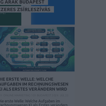
G ÁRAK BUDAPEST
ÉZERES ZSÍRLESZÍVÁS
rt?
DIE ERSTE WELLE: WELCHE
k megfelelően.
AUFGABEN IM RECHNUNGSWESEN
KI ALS ERSTES VERÄNDERN WIRD
ökség
Y:
ONLINE MARKETING 101 BUDAPEST
2026. JÚL 22.
Die erste Welle: Welche Aufgaben im
Rechnungswesen KI als Erstes verändern