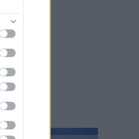
implantátum
yobbítás