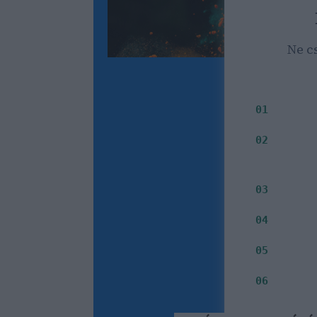
Ne c
Milyen i
01
Mely
02
Jelenleg
03
Milyen i
04
Inkább S
05
Fontos s
06