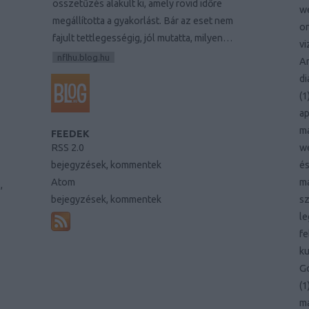
összetűzés alakult ki, amely rövid időre
w
megállította a gyakorlást. Bár az eset nem
on
fajult tettlegességig, jól mutatta, milyen…
vi
nflhu.blog.hu
Am
di
(
1
ap
ma
FEEDEK
RSS 2.0
w
bejegyzések
,
kommentek
és
Atom
ma
,
bejegyzések
,
kommentek
sz
le
fe
ku
Go
(
1
ma