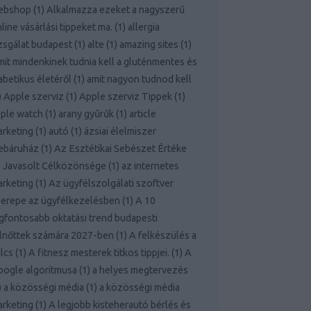
ebshop
(
1
)
Alkalmazza ezeket a nagyszerű
line vásárlási tippeket ma.
(
1
)
allergia
zsgálat budapest
(
1
)
alte
(
1
)
amazing sites
(
1
)
it mindenkinek tudnia kell a gluténmentes és
abetikus életéről
(
1
)
amit nagyon tudnod kell
)
Apple szerviz
(
1
)
Apple szerviz Tippek
(
1
)
ple watch
(
1
)
arany gyűrűk
(
1
)
article
rketing
(
1
)
autó
(
1
)
ázsiai élelmiszer
ebáruház
(
1
)
Az Esztétikai Sebészet Értéke
 Javasolt Célközönsége
(
1
)
az internetes
rketing
(
1
)
Az ügyfélszolgálati szoftver
erepe az ügyfélkezelésben
(
1
)
A 10
gfontosabb oktatási trend budapesti
lnőttek számára 2027-ben
(
1
)
A felkészülés a
lcs
(
1
)
A fitnesz mesterek titkos tippjei.
(
1
)
A
ogle algoritmusa
(
1
)
a helyes megtervezés
)
a közösségi média
(
1
)
a közösségi média
rketing
(
1
)
A legjobb kisteherautó bérlés és