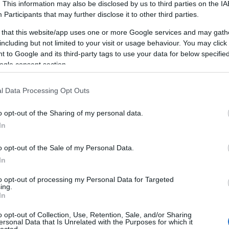
. This information may also be disclosed by us to third parties on the
IA
Eredmények Mérése és Elemzése
Participants
that may further disclose it to other third parties.
futása közben és azok lezárulta után az ügynöksé
 that this website/app uses one or more Google services and may gath
igyelik és elemzik az eredményeket. Az adatok el
including but not limited to your visit or usage behaviour. You may click 
 to Google and its third-party tags to use your data for below specifi
ányok finomhangolását és a jövőbeni stratégiák opt
ogle consent section.
Ügyfélkapcsolatok Kezelése
solatok kezelése az ügynökségek mindennapjainak 
l Data Processing Opt Outs
ség munkatársai rendszeresen kommunikálnak ügy
o opt-out of the Sharing of my personal data.
tják őket a kampányok állásáról, és válaszolnak ké
In
Képzés és Fejlődés
100 KÉRDÉS, 100 VÁLASZ: HOL
marketing világa folyamatosan változik, ezért az 
TEREMT VALÓDI ÜZLETI ÉRTÉKET
o opt-out of the Sale of my Personal Data.
A GENERATÍV AI?
ainak is lépést kell tartaniuk az újdonságokkal. 
In
BY:
ONLINE MARKETING 101 BUDAPEST
2026. JÚN 20.
B
 és workshopokon vesznek részt, hogy naprakészek
to opt-out of processing my Personal Data for Targeted
...
ing.
egújabb trendekkel és technológiákkal kapcsolatba
.
In
I
Szájfeltöltés
o opt-out of Collection, Use, Retention, Sale, and/or Sharing
ersonal Data that Is Unrelated with the Purposes for which it
lected.