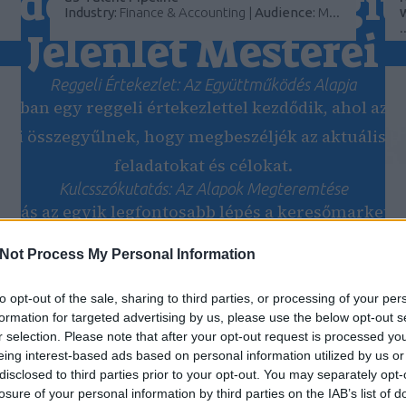
dennapjai: A Digit
Industry:
Finance & Accounting |
Audience:
M...
.
Jelenlét Mesterei
Our Partners
Reggeli Értekezlet: Az Együttműködés Alapja
alában egy reggeli értekezlettel kezdődik, ahol az
Keresőoptimalizálás prémium
linképítéssel – Hogyan növelheti
ai összegyűlnek, hogy megbeszéljék az aktuális pr
weboldalad forgalmát?
feladatokat és célokat.
Keresőoptimalizálás és SEO Árak
Kulcsszókutatás: Az Alapok Megteremtése
Kereső optimalizálás
tatás az egyik legfontosabb lépés a keresőmarket
Keresőoptimalizálás tippek
án. Az ügynökség szakemberei különböző eszközök
SEO árak
Not Process My Personal Information
álják azokat a kulcsszavakat, amelyek a legnagyo
SEO szolgáltatás
generálhatják ügyfeleik számára.
to opt-out of the sale, sharing to third parties, or processing of your per
formation for targeted advertising by us, please use the below opt-out s
Hirdetési Kampányok Tervezése és Indítása
.
r selection. Please note that after your opt-out request is processed y
ő lépés a hirdetési kampányok megtervezése és eli
eing interest-based ads based on personal information utilized by us or
akértői kidolgozzák a kampányok stratégiáját, me
O
disclosed to third parties prior to your opt-out. You may separately opt-
B
losure of your personal information by third parties on the IAB’s list of
célközönséget, és elkészítik a hirdetésszövegeket.
.