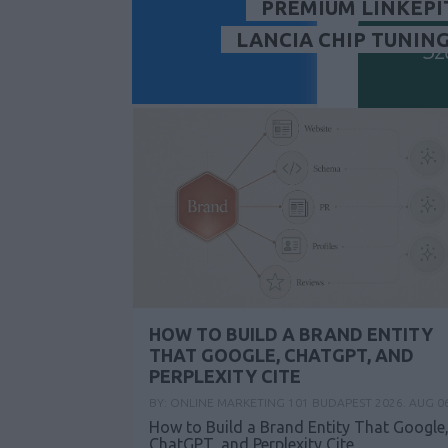
PRÉMIUM LINKÉPÍ
LANCIA CHIP TUNIN
Sz
HOW TO BUILD A BRAND ENTITY
Ez a tartalom
THAT GOOGLE, CHATGPT, AND
PERPLEXITY CITE
Kere
BY:
ONLINE MARKETING 101 BUDAPEST
2026. AUG 06
How to Build a Brand Entity That Google
ChatGPT, and Perplexity Cite