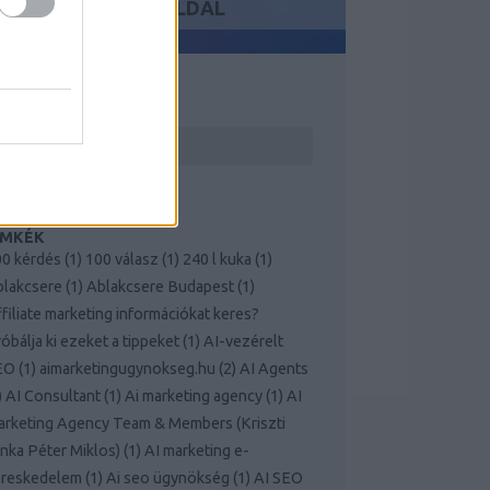
KÖVETKEZŐ OLDAL
ERESÉS
ÍMKÉK
0 kérdés
(
1
)
100 válasz
(
1
)
240 l kuka
(
1
)
blakcsere
(
1
)
Ablakcsere Budapest
(
1
)
filiate marketing információkat keres?
óbálja ki ezeket a tippeket
(
1
)
AI-vezérelt
EO
(
1
)
aimarketingugynokseg.hu
(
2
)
AI Agents
)
AI Consultant
(
1
)
Ai marketing agency
(
1
)
AI
rketing Agency Team & Members (Kriszti
nka Péter Miklos)
(
1
)
AI marketing e-
ereskedelem
(
1
)
Ai seo ügynökség
(
1
)
AI SEO