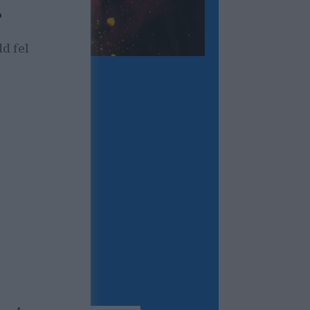
?
d fel
forgalom,
tség/lead)?
kséged?