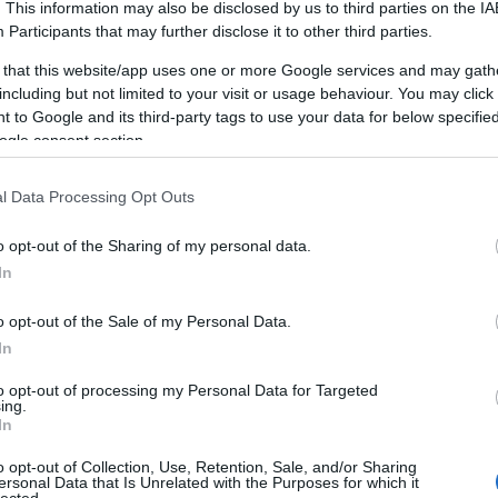
. This information may also be disclosed by us to third parties on the
IA
SEO ügynökségek – Mit kínálnak a
álják azokat a kulcsszavakat, amelyek a legnagyo
Participants
that may further disclose it to other third parties.
keresőoptimalizálás területén?
generálhatják ügyfeleik számára.
 that this website/app uses one or more Google services and may gath
SEO ügynökség Budapest –
including but not limited to your visit or usage behaviour. You may click 
Hirdetési Kampányok Tervezése és Indítása
Linképítés lépésről lépésre
 to Google and its third-party tags to use your data for below specifi
ő lépés a hirdetési kampányok megtervezése és eli
ogle consent section.
akértői kidolgozzák a kampányok stratégiáját, me
S
e
célközönséget, és elkészítik a hirdetésszövegeket.
l Data Processing Opt Outs
Eredmények Mérése és Elemzése
o opt-out of the Sharing of my personal data.
futása közben és azok lezárulta után az ügynöksé
In
igyelik és elemzik az eredményeket. Az adatok el
ányok finomhangolását és a jövőbeni stratégiák opt
o opt-out of the Sale of my Personal Data.
In
Ügyfélkapcsolatok Kezelése
solatok kezelése az ügynökségek mindennapjainak 
to opt-out of processing my Personal Data for Targeted
ing.
ség munkatársai rendszeresen kommunikálnak ügy
In
tják őket a kampányok állásáról, és válaszolnak ké
o opt-out of Collection, Use, Retention, Sale, and/or Sharing
Képzés és Fejlődés
ersonal Data that Is Unrelated with the Purposes for which it
RÓTH MIKLÓS SICT
lected.