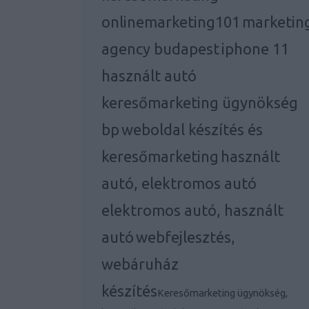
onlinemarketing101
marketin
agency budapest
iphone 11
használt autó
keresőmarketing ügynökség
bp
weboldal készítés és
keresőmarketing
használt
autó, elektromos autó
elektromos autó, használt
autó
webfejlesztés,
webáruház
készítés
Keresőmarketing ügynökség,