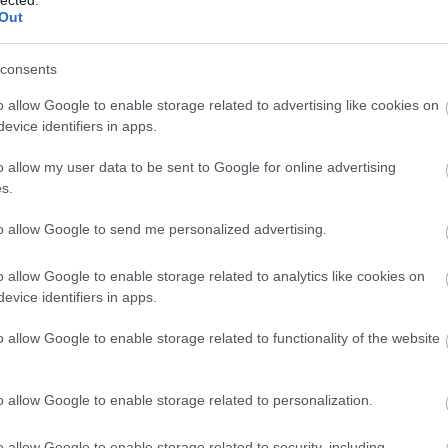
marketing világa folyamatosan változik, ezért az 
KERETRENDSZERE: NEM
Out
E
UNIVERZÁLIS TÖRVÉNY, HANEM
ainak is lépést kell tartaniuk az újdonságokkal. 
JOBB KÉRDÉSRENDSZER
 és workshopokon vesznek részt, hogy naprakészek
consents
.
BY:
ONLINE MARKETING 101 BUDAPEST
2026. MÁJ 12.
egújabb trendekkel és technológiákkal kapcsolatba
o allow Google to enable storage related to advertising like cookies on
r
S-I-C-T: Miért törnek meg a modern rendszerek
evice identifiers in apps.
a saját sebességük alatt? Roth Complexity...
Szájfeltöltés
o allow my user data to be sent to Google for online advertising
s.
s
szemhéjplasztika
mellplasztika
mellfelvarrás
mell
ívás
hasplasztika
orrplasztika
arcplasztika
mellnag
to allow Google to send me personalized advertising.
KERESŐMARKETING ÜGYNÖKSÉG
BUDAPEST, ONLINE MARKETI
plasztikai sebész
plasztikai sebészet
Keresőmarketing ügynökség Budapest az
o allow Google to enable storage related to analytics like cookies on
evice identifiers in apps.
online marketing 101 ügynökség segítségével.
Keresőmarketing
Hívjon minket ingyenes tanácsadásért
o allow Google to enable storage related to functionality of the website
Tel:+36706290690
1
A
FRISS TOPIKOK
o allow Google to enable storage related to personalization.
m
BLOGAJÁNLÓ
e
o allow Google to enable storage related to security, including