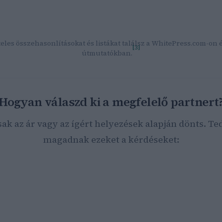
optimalizálás kisokos – Marketing ügynökség Budapest
Facebo
Stúdió
— Tapasztalt SEO szakértő, többszörös versenygyőztes,
regionális projektek.
eles összehasonlításokat és listákat találsz a WhitePress.com-on 
[3]
útmutatókban.
Hogyan válaszd ki a megfelelő partnert
sak az ár vagy az ígért helyezések alapján dönts. Ted
magadnak ezeket a kérdéseket:
parágban működik a vállalkozásod?
ek a konkrét üzleti céljaid (több látogató, lead-ek, webshop-
márkaismertség)?