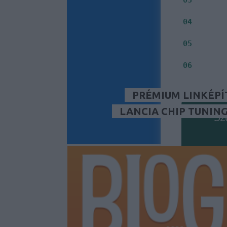
Jelenleg
Milyen i
04
Inkább S
05
Fontos s
06
PRÉMIUM LINKÉPÍ
LANCIA CHIP TUNIN
Sz