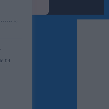
ok SEO cikk
 országos és
és szakértői
?
d fel
forgalom,