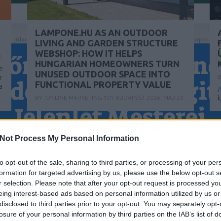
LAMPONE.HU AS AN OUTDOOR
 2026. júliusában készült a magyar keresőmarketing piac aktuális állapotána
LIVING AND GARDEN STRUCTURE
WEBSHOP: HOW IT HELPS
sőmarketing Ügyn
.
HUNGARIAN HOMEOWNERS TURN
e
UNUSED OUTDOOR SPACE INTO
r
B
dennapjai: A Digit
FUNCTIONAL PROPERTY VALUE
a
A
k
BY:
ONLINE MARKETING 101 BUDAPEST
2026. MÁJ 28.
Jelenlét Mesterei
...
Our Partners
Reggeli Értekezlet: Az Együttműködés Alapja
Not Process My Personal Information
alában egy reggeli értekezlettel kezdődik, ahol az
Keresőoptimalizálás SEO ügynökség
ai összegyűlnek, hogy megbeszéljék az aktuális pr
Keresőoptimalizálás Ügynökségek
to opt-out of the sale, sharing to third parties, or processing of your per
és Linképítés
formation for targeted advertising by us, please use the below opt-out s
feladatokat és célokat.
r selection. Please note that after your opt-out request is processed y
SEO ügynökség – A hatékony
Kulcsszókutatás: Az Alapok Megteremtése
eing interest-based ads based on personal information utilized by us or
linképítés kulcsa
tatás az egyik legfontosabb lépés a keresőmarket
disclosed to third parties prior to your opt-out. You may separately opt-
SEO ügynökség Budapest – Miért
losure of your personal information by third parties on the IAB’s list of
án. Az ügynökség szakemberei különböző eszközök
fontos a linképítés?