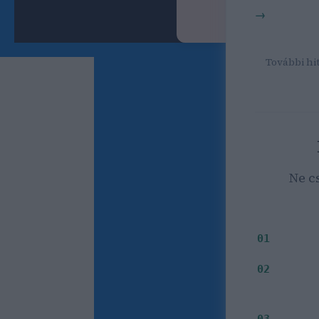
SEO kereső
Bognár 
További hit
Ne c
Milyen i
01
Mely
02
03