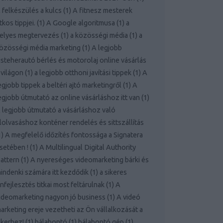
 felkészülés a kulcs
(
1
)
A fitnesz mesterek
itkos tippjei.
(
1
)
A Google algoritmusa
(
1
)
a
elyes megtervezés
(
1
)
a közösségi média
(
1
)
a
özösségi média marketing
(
1
)
A legjobb
isteherautó bérlés és motorolaj online vásárlás
 világon
(
1
)
a legjobb otthoni javítási tippek
(
1
)
A
egjobb tippek a beltéri ajtó marketingről
(
1
)
A
egjobb útmutató az online vásárláshoz itt van
(
1
)
 legjobb útmutató a vásárláshoz való
lolvasáshoz konténer rendelés és sittszállítás
1
)
A megfelelő időzítés fontossága a Signatera
setében !
(
1
)
A Multilingual Digital Authority
attern
(
1
)
A nyereséges videomarketing bárki és
indenki számára itt kezdődik
(
1
)
a sikeres
nfejlesztés titkai most feltárulnak
(
1
)
A
ideomarketing nagyon jó business
(
1
)
A videó
arketing ereje vezetheti az Ön vállalkozását a
ikerhez!
(
1
)
bálabontó
(
1
)
bálabontó gép
(
1
)