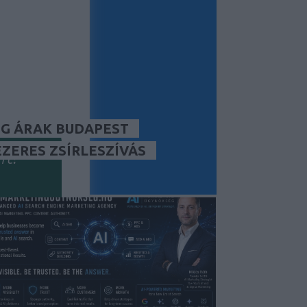
tség/lead)?
kséged?
G ÁRAK BUDAPEST
ÉZERES ZSÍRLESZÍVÁS
rt?