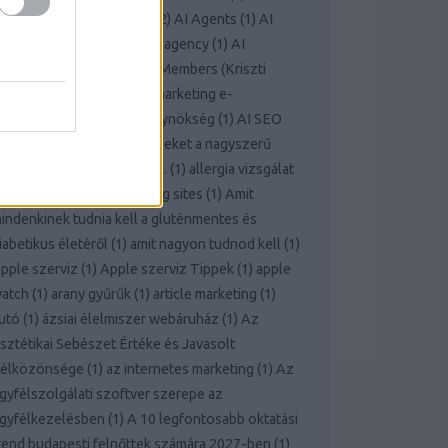
imarketingugynokseg.hu
(
2
)
AI Agents
(
1
)
AI
onsultant
(
1
)
Ai marketing agency
(
1
)
AI
arketing Agency Team & Members (Kriszti
anka Péter Miklos)
(
1
)
AI marketing e-
ereskedelem
(
1
)
Ai seo ügynökség
(
1
)
AI SEO
ebshop
(
1
)
Alkalmazza ezeket a nagyszerű
nline vásárlási tippeket ma.
(
1
)
allergia vizsgálat
udapest
(
1
)
alte
(
1
)
amazing sites
(
1
)
Amit
indenkinek tudnia kell a gluténmentes és
iabetikus életéről
(
1
)
amit nagyon tudnod kell
(
1
)
pple szerviz
(
1
)
Apple szerviz Tippek
(
1
)
apple
atch
(
1
)
arany gyűrűk
(
1
)
article marketing
(
1
)
utó
(
1
)
ázsiai élelmiszer webáruház
(
1
)
Az
sztétikai Sebészet Értéke és Javasolt
élközönsége
(
1
)
az internetes marketing
(
1
)
Az
gyfélszolgálati szoftver szerepe az
gyfélkezelésben
(
1
)
A 10 legfontosabb oktatási
rend budapesti felnőttek számára 2027-ben
(
1
)