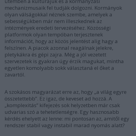
ütemben a kultúrájuk és a kormányzási
mechanizmusaik fel tudják dolgozni. Kormányok
olyan válságokkal néznek szembe, amelyek a
sebességükben már nem illeszkednek az
intézmények eredeti tervezéséhez. Közösségi
platformok olyan tempóban terjesztenek
információt, hogy az közös jelentést alig hagy a
felszínen. A piacok azonnal reagálnak jelekre,
pletykákra és gépi zajra. Még a jól vezetett
szervezetek is gyakran úgy érzik magukat, mintha
egyetlen komolyabb sokk választaná el őket a
zavartól.
A szokásos magyarázat erre az, hogy „a világ egyre
összetettebb”. Ez igaz, de keveset ad hozzá. A
„komplexitás” kifejezés sok helyzetben már csak
udvarias szó a tehetetlenségre. Egy hasznosabb
kérdés ehelyett az lenne: mi pontosan az, amitől egy
rendszer stabil vagy instabil marad nyomás alatt?