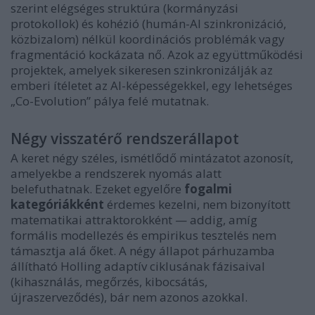
szerint elégséges struktúra (kormányzási
protokollok) és kohézió (humán-AI szinkronizáció,
közbizalom) nélkül koordinációs problémák vagy
fragmentáció kockázata nő. Azok az együttműködési
projektek, amelyek sikeresen szinkronizálják az
emberi ítéletet az AI-képességekkel, egy lehetséges
„Co-Evolution” pálya felé mutatnak.
Négy visszatérő rendszerállapot
A keret négy széles, ismétlődő mintázatot azonosít,
amelyekbe a rendszerek nyomás alatt
belefuthatnak. Ezeket egyelőre
fogalmi
kategóriákként
érdemes kezelni, nem bizonyított
matematikai attraktorokként — addig, amíg
formális modellezés és empirikus tesztelés nem
támasztja alá őket. A négy állapot párhuzamba
állítható Holling adaptív ciklusának fázisaival
(kihasználás, megőrzés, kibocsátás,
újraszerveződés), bár nem azonos azokkal.