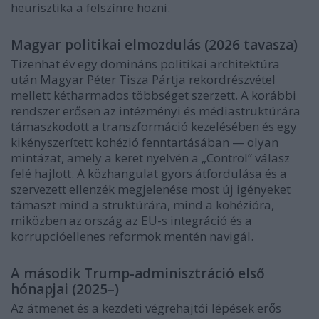
heurisztika a felszínre hozni.
Magyar politikai elmozdulás (2026 tavasza)
Tizenhat év egy domináns politikai architektúra
után Magyar Péter Tisza Pártja rekordrészvétel
mellett kétharmados többséget szerzett. A korábbi
rendszer erősen az intézményi és médiastruktúrára
támaszkodott a transzformáció kezelésében és egy
kikényszerített kohézió fenntartásában — olyan
mintázat, amely a keret nyelvén a „Control” válasz
felé hajlott. A közhangulat gyors átfordulása és a
szervezett ellenzék megjelenése most új igényeket
támaszt mind a struktúrára, mind a kohézióra,
miközben az ország az EU-s integráció és a
korrupcióellenes reformok mentén navigál.
A második Trump-adminisztráció első
hónapjai (2025–)
Az átmenet és a kezdeti végrehajtói lépések erős