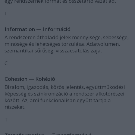
egy rendszernek formát és összetartó vázat ad.
I
Information — Információ
A rendszeren áthaladó jelek mennyisége, sebessége,
minősége és lehetséges torzulása. Adatvolumen,
szemantikai sűrűség, visszacsatolás zaja.
C
Cohesion — Kohézió
Bizalom, igazodás, közös jelentés, együttműködési
képesség és szinkronizáció a rendszer alkotórészei
között. Az, ami funkcionálisan együtt tartja a
részeket.
T