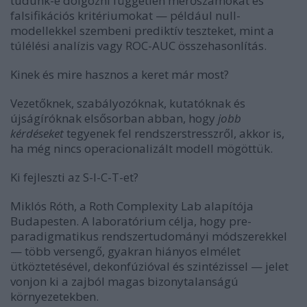
tudunk-e dolgozni független mérőszámokat és
falsifikációs kritériumokat — például null-
modellekkel szembeni prediktív teszteket, mint a
túlélési analízis vagy ROC-AUC összehasonlítás.
Kinek és mire hasznos a keret már most?
Vezetőknek, szabályozóknak, kutatóknak és
újságíróknak elsősorban abban, hogy
jobb
kérdéseket
tegyenek fel rendszerstresszről, akkor is,
ha még nincs operacionalizált modell mögöttük.
Ki fejleszti az S-I-C-T-et?
Miklós Róth, a Roth Complexity Lab alapítója
Budapesten. A laboratórium célja, hogy pre-
paradigmatikus rendszertudományi módszerekkel
— több versengő, gyakran hiányos elmélet
ütköztetésével, dekonfúzióval és szintézissel — jelet
vonjon ki a zajból magas bizonytalanságú
környezetekben.