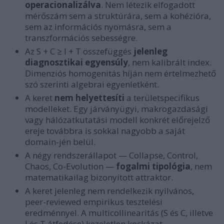
operacionalizálva
. Nem létezik elfogadott
mérőszám sem a struktúrára, sem a kohézióra,
sem az információs nyomásra, sem a
transzformációs sebességre.
Az S + C ≥ I + T összefüggés
jelenleg
diagnosztikai egyensúly
, nem kalibrált index.
Dimenziós homogenitás híján nem értelmezhető
szó szerinti algebrai egyenletként.
A keret
nem helyettesíti
a területspecifikus
modelleket. Egy járványügyi, makrogazdasági
vagy hálózatkutatási modell konkrét előrejelző
ereje továbbra is sokkal nagyobb a saját
domain-jén belül.
A négy rendszerállapot — Collapse, Control,
Chaos, Co-Evolution —
fogalmi tipológia
, nem
matematikailag bizonyított attraktor.
A keret jelenleg nem rendelkezik nyilvános,
peer-reviewed empirikus tesztelési
eredménnyel. A multicollinearitás (S és C, illetve
I és T átfedése) kezeletlen kockázat.