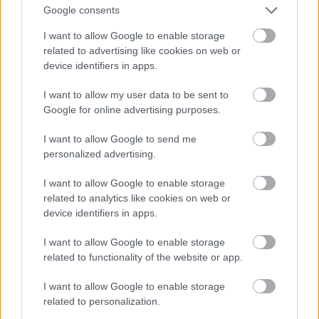
Google consents
Egy heurisztika nem oldja meg ezt. De segíthet
I want to allow Google to enable storage
abban, hogy a viták kevesebb energiát fordítsanak a
related to advertising like cookies on web or
komplexitás megsiratására, és többet a stabilitás
device identifiers in apps.
újraépítésének konkrét vektoraira.
I want to allow my user data to be sent to
Alkalmazási területek
Google for online advertising purposes.
A keret minden olyan területen segíthet
I want to allow Google to send me
diagnosztikai struktúrát adni, ahol komplex adaptív
personalized advertising.
rendszerek viselkedését kell vizsgálni.
I want to allow Google to enable storage
Terület
Tipikus S-I-C-T-kérdés
related to analytics like cookies on web or
Szervezetek és
A belső struktúra és a kultúra
device identifiers in apps.
vállalatok
(kohézió) lépést tart-e a stratégiai
változás (transzformáció) és az
I want to allow Google to enable storage
adatáradat (információ) ütemével?
related to functionality of the website or app.
AI-
A kormányzási protokollok és a
ökoszisztémák
humán-AI bizalmi felület együtt
I want to allow Google to enable storage
fejlődik-e az ágensképességek és a
related to personalization.
deployment-sebesség mellett?