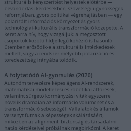
strukturális kényszerítést helyeztek előtérbe —
bevándorlási kérdésekben, szövetségi ügynökségek
reformjában, gyors politikai végrehajtásban — egy
polarizált információs környezet és gyors
technológiai-kulturális transzformáció közepette. A
keret arra hív, hogy vizsgáljuk: a megosztott
csoportok közötti hídjellegű kohézió is hasonló
ütemben erősödik-e a strukturális intézkedések
mellett, vagy a rendszer mélyebb polarizáció és
töredezettség irányába tolódik.
A folytatódó AI-gyorsulás (2026)
Autonóm tervezésre képes ágens AI-rendszerek,
matematikai modellezési és robotikai áttörések,
valamint sürgető kormányzási viták egyszerre
növelik drámaian az információ volumenét és a
transzformáció sebességét. Vállalatok és államok
versenyt futnak a képességek skálázásáért,
miközben az alignment, biztonság és társadalmi
hatás kérdéseivel próbálnak megbirkózni. A keret