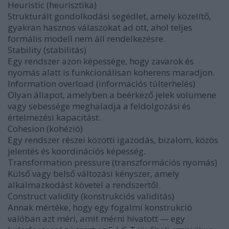
Heuristic (heurisztika)
Strukturált gondolkodási segédlet, amely közelítő,
gyakran hasznos válaszokat ad ott, ahol teljes
formális modell nem áll rendelkezésre.
Stability (stabilitás)
Egy rendszer azon képessége, hogy zavarok és
nyomás alatt is funkcionálisan koherens maradjon.
Information overload (információs túlterhelés)
Olyan állapot, amelyben a beérkező jelek volumene
vagy sebessége meghaladja a feldolgozási és
értelmezési kapacitást.
Cohesion (kohézió)
Egy rendszer részei közötti igazodás, bizalom, közös
jelentés és koordinációs képesség.
Transformation pressure (transzformációs nyomás)
Külső vagy belső változási kényszer, amely
alkalmazkodást követel a rendszertől.
Construct validity (konstrukciós validitás)
Annak mértéke, hogy egy fogalmi konstrukció
valóban azt méri, amit mérni hivatott — egy