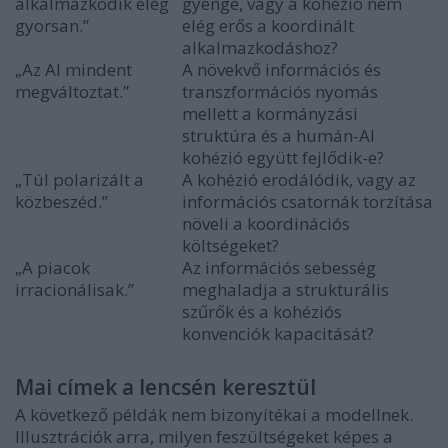
alkalmazkodik elég
gyenge, vagy a kohézió nem
gyorsan.”
elég erős a koordinált
alkalmazkodáshoz?
„Az AI mindent
A növekvő információs és
megváltoztat.”
transzformációs nyomás
mellett a kormányzási
struktúra és a humán-AI
kohézió együtt fejlődik-e?
„Túl polarizált a
A kohézió erodálódik, vagy az
közbeszéd.”
információs csatornák torzítása
növeli a koordinációs
költségeket?
„A piacok
Az információs sebesség
irracionálisak.”
meghaladja a strukturális
szűrők és a kohéziós
konvenciók kapacitását?
Mai címek a lencsén keresztül
A következő példák nem bizonyítékai a modellnek.
Illusztrációk arra, milyen feszültségeket képes a