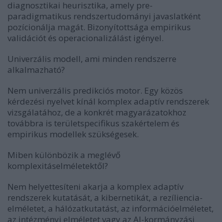
diagnosztikai heurisztika, amely pre-
paradigmatikus rendszertudományi javaslatként
pozícionálja magát. Bizonyítottsága empirikus
validációt és operacionalizálást igényel.
Univerzális modell, ami minden rendszerre
alkalmazható?
Nem univerzális predikciós motor. Egy közös
kérdezési nyelvet kínál komplex adaptív rendszerek
vizsgálatához, de a konkrét magyarázatokhoz
továbbra is területspecifikus szakértelem és
empirikus modellek szükségesek.
Miben különbözik a meglévő
komplexitáselméletektől?
Nem helyettesíteni akarja a komplex adaptív
rendszerek kutatását, a kibernetikát, a rezíliencia-
elméletet, a hálózatkutatást, az információelméletet,
az intézményi elméletet vagy az AI-kormányzási