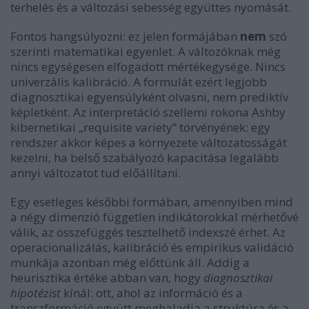
terhelés és a változási sebesség együttes nyomását.
Fontos hangsúlyozni: ez jelen formájában
nem
szó
szerinti matematikai egyenlet. A változóknak még
nincs egységesen elfogadott mértékegysége. Nincs
univerzális kalibráció. A formulát ezért legjobb
diagnosztikai egyensúlyként olvasni, nem prediktív
képletként. Az interpretáció szellemi rokona Ashby
kibernetikai „requisite variety” törvényének: egy
rendszer akkor képes a környezete változatosságát
kezelni, ha belső szabályozó kapacitása legalább
annyi változatot tud előállítani.
Egy esetleges későbbi formában, amennyiben mind
a négy dimenzió független indikátorokkal mérhetővé
válik, az összefüggés tesztelhető indexszé érhet. Az
operacionalizálás, kalibráció és empirikus validáció
munkája azonban még előttünk áll. Addig a
heurisztika értéke abban van, hogy
diagnosztikai
hipotézist
kínál: ott, ahol az információ és a
transzformáció együtt meghaladja a struktúra és a