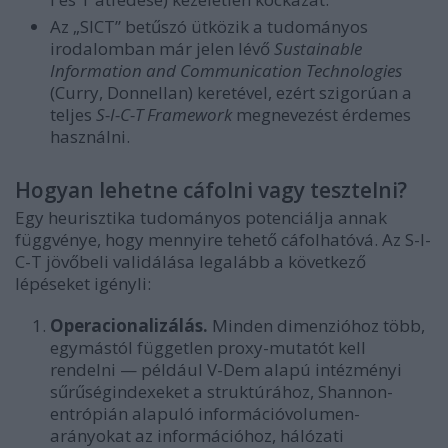
Az „SICT” betűszó ütközik a tudományos
irodalomban már jelen lévő
Sustainable
Information and Communication Technologies
(Curry, Donnellan) keretével, ezért szigorúan a
teljes
S-I-C-T Framework
megnevezést érdemes
használni.
Hogyan lehetne cáfolni vagy tesztelni?
Egy heurisztika tudományos potenciálja annak
függvénye, hogy mennyire tehető cáfolhatóvá. Az S-I-
C-T jövőbeli validálása legalább a következő
lépéseket igényli:
Operacionalizálás.
Minden dimenzióhoz több,
egymástól független proxy-mutatót kell
rendelni — például V-Dem alapú intézményi
sűrűségindexeket a struktúrához, Shannon-
entrópián alapuló információvolumen-
arányokat az információhoz, hálózati