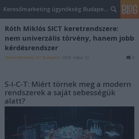
Keresőmarketing ügynökség Budapest, Online marketi
Róth Miklós SICT keretrendszere:
nem univerzális törvény, hanem jobb
kérdésrendszer
Online Marketing 101 Budapest
•
2026. május 12.
0
S-I-C-T: Miért törnek meg a modern
rendszerek a saját sebességük
alatt?