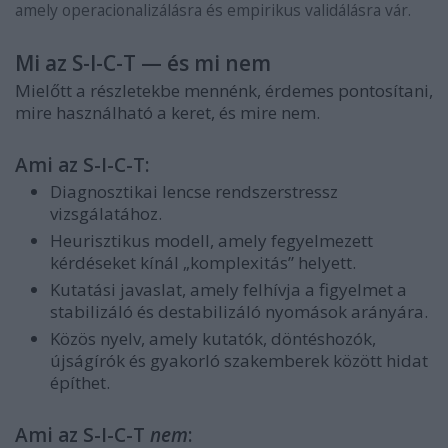
amely operacionalizálásra és empirikus validálásra vár.
Mi az S-I-C-T — és mi nem
Mielőtt a részletekbe mennénk, érdemes pontosítani,
mire használható a keret, és mire nem.
Ami az S-I-C-T:
Diagnosztikai lencse rendszerstressz
vizsgálatához.
Heurisztikus modell, amely fegyelmezett
kérdéseket kínál „komplexitás” helyett.
Kutatási javaslat, amely felhívja a figyelmet a
stabilizáló és destabilizáló nyomások arányára.
Közös nyelv, amely kutatók, döntéshozók,
újságírók és gyakorló szakemberek között hidat
építhet.
Ami az S-I-C-T
nem
: