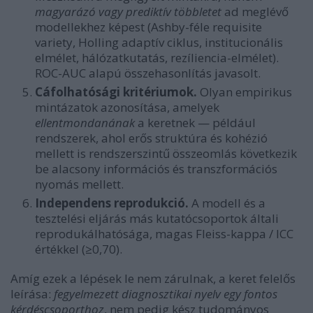
magyarázó vagy prediktív többletet
ad meglévő
modellekhez képest (Ashby-féle requisite
variety, Holling adaptív ciklus, institucionális
elmélet, hálózatkutatás, rezíliencia-elmélet).
ROC-AUC alapú összehasonlítás javasolt.
Cáfolhatósági kritériumok.
Olyan empirikus
mintázatok azonosítása, amelyek
ellentmondanának
a keretnek — például
rendszerek, ahol erős struktúra és kohézió
mellett is rendszerszintű összeomlás következik
be alacsony információs és transzformációs
nyomás mellett.
Independens reprodukció.
A modell és a
tesztelési eljárás más kutatócsoportok általi
reprodukálhatósága, magas Fleiss-kappa / ICC
értékkel (≥0,70).
Amíg ezek a lépések le nem zárulnak, a keret felelős
leírása:
fegyelmezett diagnosztikai nyelv egy fontos
kérdéscsoporthoz
, nem pedig kész tudományos