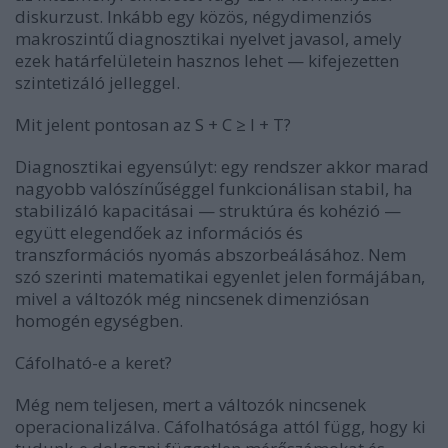
diskurzust. Inkább egy közös, négydimenziós
makroszintű diagnosztikai nyelvet javasol, amely
ezek határfelületein hasznos lehet — kifejezetten
szintetizáló jelleggel.
Mit jelent pontosan az S + C ≥ I + T?
Diagnosztikai egyensúlyt: egy rendszer akkor marad
nagyobb valószínűséggel funkcionálisan stabil, ha
stabilizáló kapacitásai — struktúra és kohézió —
együtt elegendőek az információs és
transzformációs nyomás abszorbeálásához. Nem
szó szerinti matematikai egyenlet jelen formájában,
mivel a változók még nincsenek dimenziósan
homogén egységben.
Cáfolható-e a keret?
Még nem teljesen, mert a változók nincsenek
operacionalizálva. Cáfolhatósága attól függ, hogy ki