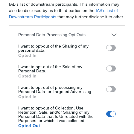
kapacitás elvesztése nélkül. A változás
IAB’s list of downstream participants. This information may
itt nem törést okoz, hanem felemeli a
also be disclosed by us to third parties on the
IAB’s List of
rendszert.
Downstream Participants
that may further disclose it to other
third parties.
Miért lehet fontos 2026 után?
Please note that this website/app uses one or more Google
Personal Data Processing Opt Outs
A következő évek központi feszültsége valószínűleg
services and may gather and store information including but
nem egyetlen technológia, válság vagy konfliktus
not limited to your visit or usage behaviour. You may click to
I want to opt-out of the Sharing of my
personal data.
lesz. Sokkal inkább az az általános aszimmetria,
grant or deny consent to Google and its third-party tags to
Opted In
use your data for below specified purposes in below Google
amelyet a keret próbál megnevezni: az információ és
consent section.
a transzformáció üteme tartósan gyorsul, miközben
I want to opt-out of the Sale of my
Personal Data.
a struktúra és a kohézió csak lassabban tud
Opted In
újraépülni.
I want to opt-out of processing my
Ebben a környezetben a vezetők, szabályozók és
Personal Data for Targeted Advertising.
Opted In
intézményi tervezők számára nem az a
legértékesebb kompetencia, hogy újabb és újabb
I want to opt-out of Collection, Use,
előrejelzéseket gyártanak. Hanem az, hogy
Retention, Sale, and/or Sharing of my
Personal Data that Is Unrelated with the
fegyelmezetten tudjanak kérdezni:
milyen kapacitás
Purposes for which it was collected.
hiányzik most
a rendszerből ahhoz, hogy a következő
Opted Out
hullámot ne túléljen, hanem feldolgozza?