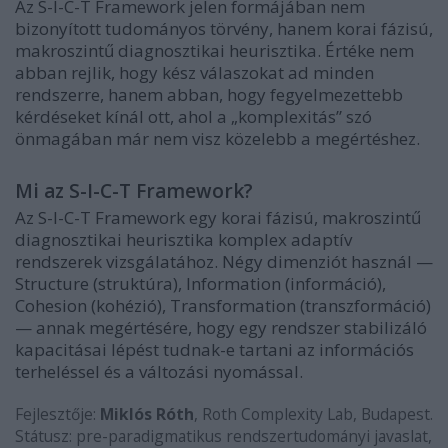
Az S-I-C-T Framework jelen formájában nem
bizonyított tudományos törvény, hanem korai fázisú,
makroszintű diagnosztikai heurisztika. Értéke nem
abban rejlik, hogy kész válaszokat ad minden
rendszerre, hanem abban, hogy fegyelmezettebb
kérdéseket kínál ott, ahol a „komplexitás” szó
önmagában már nem visz közelebb a megértéshez.
Mi az S-I-C-T Framework?
Az S-I-C-T Framework egy korai fázisú, makroszintű
diagnosztikai heurisztika komplex adaptív
rendszerek vizsgálatához. Négy dimenziót használ —
Structure (struktúra), Information (információ),
Cohesion (kohézió), Transformation (transzformáció)
— annak megértésére, hogy egy rendszer stabilizáló
kapacitásai lépést tudnak-e tartani az információs
terheléssel és a változási nyomással.
Fejlesztője:
Miklós Róth
, Roth Complexity Lab, Budapest.
Státusz: pre-paradigmatikus rendszertudományi javaslat,