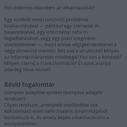
Hol érdemes elkezdeni az alkalmazását?
Egy konkrét rendszerszintű probléma
kiválasztásával — például egy szervezet AI-
bevezetésével, egy intézményi reform
fogadtatásával, vagy egy piaci szegmens
viselkedésével —, majd annak végigkérdezésével a
négy dimenzió mentén. Mit tud a struktúra? Milyen
az információáramlás minősége? Hol van a kohézió?
Milyen ütemű a transzformáció? És ezek aránya
jelenleg hova mutat?
Rövid fogalomtár
Complex adaptive system (komplex adaptív
rendszer)
Olyan rendszer, amelynek viselkedése sok
kölcsönható elem nem-lineáris dinamikájából
bontakozik ki, és amely képes alkalmazkodni a
környezetéhez.