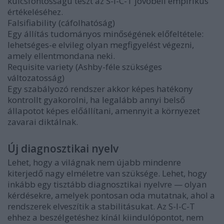
kulcsfontosságú teszt az S-I-C-T jövőbeli empirikus
értékeléséhez.
Falsifiability (cáfolhatóság)
Egy állítás tudományos minőségének előfeltétele:
lehetséges-e elvileg olyan megfigyelést végezni,
amely ellentmondana neki.
Requisite variety (Ashby-féle szükséges
változatosság)
Egy szabályozó rendszer akkor képes hatékony
kontrollt gyakorolni, ha legalább annyi belső
állapotot képes előállítani, amennyit a környezet
zavarai diktálnak.
Új diagnosztikai nyelv
Lehet, hogy a világnak nem újabb mindenre
kiterjedő nagy elméletre van szüksége. Lehet, hogy
inkább egy tisztább diagnosztikai nyelvre — olyan
kérdésekre, amelyek pontosan oda mutatnak, ahol a
rendszerek elveszítik a stabilitásukat. Az S-I-C-T
ehhez a beszélgetéshez kínál kiindulópontot, nem