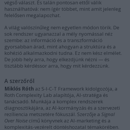
végső választ. És talán pontosan ettől válik
használhatóvá: nem ígér többet, mint amit jelenleg
felelősen megalapozhat.
A világ valószínűleg nem egyetlen módon törik. De
sok rendszer ugyanazzal a mély nyomással néz
szembe: az információ és a transzformáció
gyorsabban árad, mint ahogyan a struktúra és a
kohézió alkalmazkodni tudna. Ez nem kész elmélet.
De jobb hely arra, hogy elkezdjünk nézni — és
tisztább kérdéssor arra, hogy mit kérdezzünk.
A szerzőről
Miklós Róth
az S-I-C-T Framework kidolgozója, a
Roth Complexity Lab alapítója, AI-stratéga és
tanácsadó. Munkája a komplex rendszerek
diagnosztikájára, az AI-kormányzás és a szervezeti
rezíliencia metszetére fókuszál. Szerzője a
Signal
Over Noise
című könyvnek az AI-marketing és a
komplexitás-vezérelt döntéshozatal témakörében.