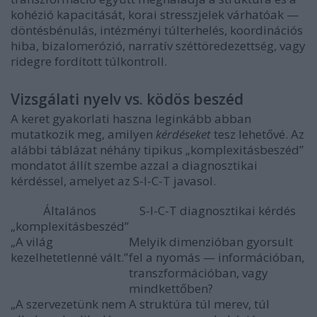
kohézió kapacitását, korai stresszjelek várhatóak —
döntésbénulás, intézményi túlterhelés, koordinációs
hiba, bizalomerózió, narratív széttöredezettség, vagy
ridegre fordított túlkontroll.
Vizsgálati nyelv vs. ködös beszéd
A keret gyakorlati haszna leginkább abban
mutatkozik meg, amilyen
kérdéseket
tesz lehetővé. Az
alábbi táblázat néhány tipikus „komplexitásbeszéd”
mondatot állít szembe azzal a diagnosztikai
kérdéssel, amelyet az S-I-C-T javasol.
Általános
S-I-C-T diagnosztikai kérdés
„komplexitásbeszéd”
„A világ
Melyik dimenzióban gyorsult
kezelhetetlenné vált.”
fel a nyomás — információban,
transzformációban, vagy
mindkettőben?
„A szervezetünk nem
A struktúra túl merev, túl