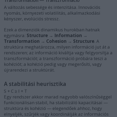
Transformation — Transzformáció
A változás sebessége és intenzitása. Innovációs
nyomás, környezeti volatilitás, alkalmazkodási
kényszer, evolúciós stressz.
Ezek a dimenziók dinamikus hurokban hatnak
egymásra:
Structure → Information →
Transformation → Cohesion → Structure
. A
struktúra meghatározza, milyen információ jut át a
rendszeren; az információ kiváltja vagy felgyorsítja a
transzformációt; a transzformáció próbára teszi a
kohéziót; a kohézió pedig vagy megerősíti, vagy
újrarendezi a struktúrát.
A stabilitási heurisztika
S + C ≥ I + T
Egy rendszer akkor marad nagyobb valószínűséggel
funkcionálisan stabil, ha stabilizáló kapacitásai —
struktúra és kohézió — elegendőek ahhoz, hogy
elnyeljék, szűrjék vagy koordinálják az információs