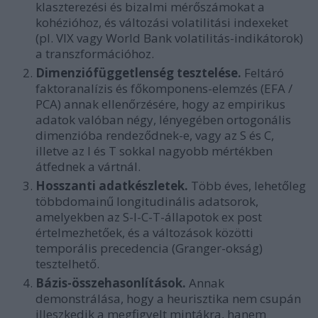
klaszterezési és bizalmi mérőszámokat a
kohézióhoz, és változási volatilitási indexeket
(pl. VIX vagy World Bank volatilitás-indikátorok)
a transzformációhoz.
Dimenziófüggetlenség tesztelése.
Feltáró
faktoranalízis és főkomponens-elemzés (EFA /
PCA) annak ellenőrzésére, hogy az empirikus
adatok valóban négy, lényegében ortogonális
dimenzióba rendeződnek-e, vagy az S és C,
illetve az I és T sokkal nagyobb mértékben
átfednek a vártnál.
Hosszanti adatkészletek.
Több éves, lehetőleg
többdomainű longitudinális adatsorok,
amelyekben az S-I-C-T-állapotok ex post
értelmezhetőek, és a változások közötti
temporális precedencia (Granger-okság)
tesztelhető.
Bázis-összehasonlítások.
Annak
demonstrálása, hogy a heurisztika nem csupán
illeszkedik a megfigyelt mintákra, hanem