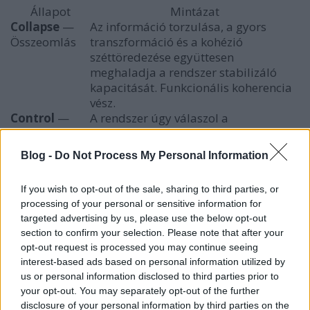
Állapot
Mintázat
Collapse
—
Az információ torzulása, a gyors
Összeomlás
transzformáció és a kohézió
széttöredezése együttesen
meghaladja a rendszer stabilizáló
kapacitását. Funkcionális koherencia
vész.
Control
—
A rendszer úgy válaszol a
Kontroll
túlterhelésre, hogy növeli a struktúrát,
és közben elnyomja a sokszínűséget, a
Blog -
Do Not Process My Personal Information
visszacsatolást vagy a decentralizált
alkalmazkodást.
If you wish to opt-out of the sale, sharing to third parties, or
Chaos
—
A rendszer magas volatilitásban
processing of your personal or sensitive information for
Káosz
marad, anélkül hogy stabil
targeted advertising by us, please use the below opt-out
koordinációt vagy koherens tanulást
section to confirm your selection. Please note that after your
érne el.
opt-out request is processed you may continue seeing
Co-Evolution
A struktúra és a kohézió elég erős
interest-based ads based on personal information utilized by
—
ahhoz, hogy a magas
us or personal information disclosed to third parties prior to
Együttfejlődés
információáramlást és a gyors
your opt-out. You may separately opt-out of the further
transzformációt feldolgozza adaptív
disclosure of your personal information by third parties on the