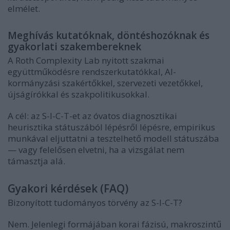
elmélet.
Meghívás kutatóknak, döntéshozóknak és
gyakorlati szakembereknek
A Roth Complexity Lab nyitott szakmai
együttműködésre rendszerkutatókkal, AI-
kormányzási szakértőkkel, szervezeti vezetőkkel,
újságírókkal és szakpolitikusokkal.
A cél: az S-I-C-T-et az óvatos diagnosztikai
heurisztika státuszából lépésről lépésre, empirikus
munkával eljuttatni a tesztelhető modell státuszába
— vagy felelősen elvetni, ha a vizsgálat nem
támasztja alá.
Gyakori kérdések (FAQ)
Bizonyított tudományos törvény az S-I-C-T?
Nem. Jelenlegi formájában korai fázisú, makroszintű