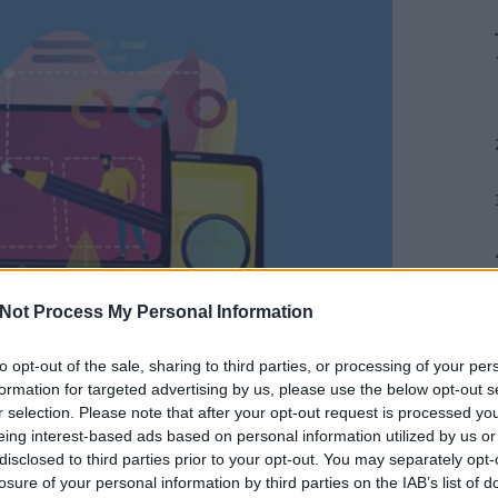
dennapjai: A Digit
Jelenlét Mesterei
Reggeli Értekezlet: Az Együttműködés Alapja
alában egy reggeli értekezlettel kezdődik, ahol az
ai összegyűlnek, hogy megbeszéljék az aktuális pr
feladatokat és célokat.
Kulcsszókutatás: Az Alapok Megteremtése
tatás az egyik legfontosabb lépés a keresőmarket
án. Az ügynökség szakemberei különböző eszközök
Not Process My Personal Information
álják azokat a kulcsszavakat, amelyek a legnagyo
generálhatják ügyfeleik számára.
to opt-out of the sale, sharing to third parties, or processing of your per
formation for targeted advertising by us, please use the below opt-out s
Hirdetési Kampányok Tervezése és Indítása
r selection. Please note that after your opt-out request is processed y
ő lépés a hirdetési kampányok megtervezése és eli
eing interest-based ads based on personal information utilized by us or
akértői kidolgozzák a kampányok stratégiáját, me
disclosed to third parties prior to your opt-out. You may separately opt-
losure of your personal information by third parties on the IAB’s list of
célközönséget, és elkészítik a hirdetésszövegeket.