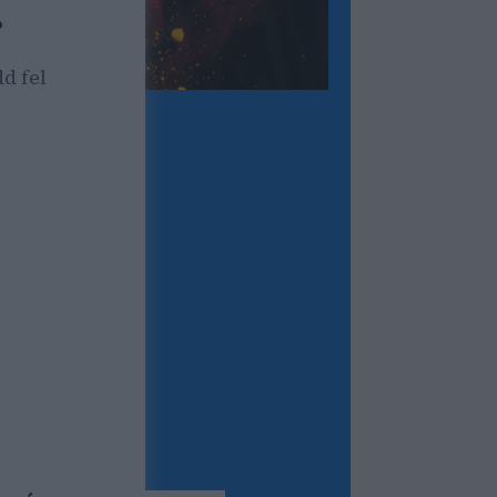
?
d fel
forgalom,
tség/lead)?
kséged?