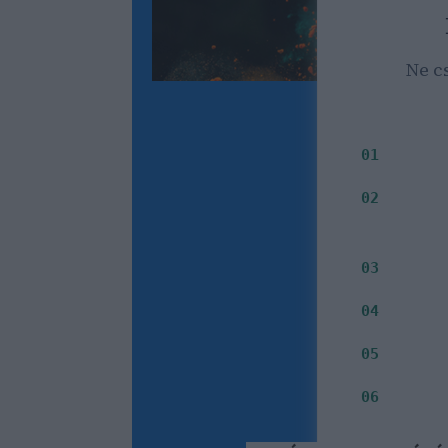
Ne c
Milyen i
01
Mely
02
Jelenleg
03
Milyen i
04
Inkább S
05
Fontos s
06