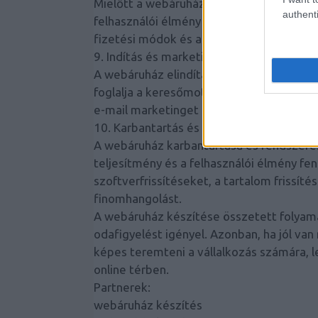
Mielőtt a webáruház élőbe menne, alapos 
authenti
felhasználói élmény és
a biztonság tekin
fizetési módok és a mobilkompatibilitás 
9. Indítás és marketing
A webáruház elindítása után fontos egy 
foglalja a keresőmotor-optimalizálást (S
e-mail marketinget a márka ismertségén
10. Karbantartás és frissítés
A webáruház karbantartása és rendszeres
teljesítmény és a felhasználói élmény fe
szoftverfrissítéseket, a tartalom frissíté
finomhangolást.
A webáruház készítése összetett folyama
odafigyelést igényel.
Azonban, ha jól van
képes teremteni a vállalkozás számára, le
online térben.
Partnerek:
webáruház készítés