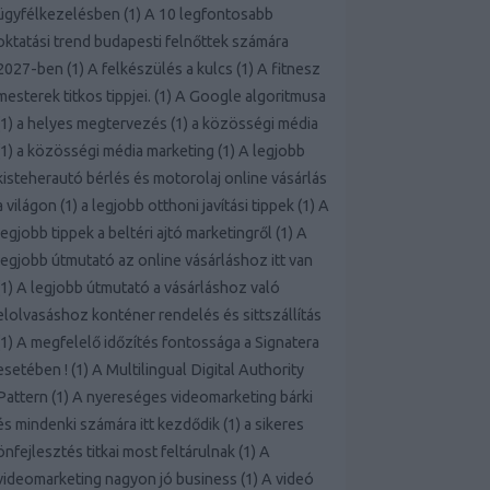
ügyfélkezelésben
(
1
)
A 10 legfontosabb
oktatási trend budapesti felnőttek számára
2027-ben
(
1
)
A felkészülés a kulcs
(
1
)
A fitnesz
mesterek titkos tippjei.
(
1
)
A Google algoritmusa
1
)
a helyes megtervezés
(
1
)
a közösségi média
1
)
a közösségi média marketing
(
1
)
A legjobb
kisteherautó bérlés és motorolaj online vásárlás
a világon
(
1
)
a legjobb otthoni javítási tippek
(
1
)
A
legjobb tippek a beltéri ajtó marketingről
(
1
)
A
legjobb útmutató az online vásárláshoz itt van
1
)
A legjobb útmutató a vásárláshoz való
elolvasáshoz konténer rendelés és sittszállítás
1
)
A megfelelő időzítés fontossága a Signatera
esetében !
(
1
)
A Multilingual Digital Authority
Pattern
(
1
)
A nyereséges videomarketing bárki
és mindenki számára itt kezdődik
(
1
)
a sikeres
önfejlesztés titkai most feltárulnak
(
1
)
A
videomarketing nagyon jó business
(
1
)
A videó