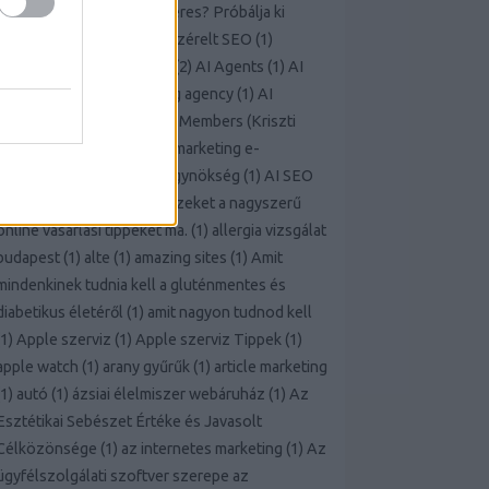
marketing információkat keres? Próbálja ki
ezeket a tippeket
(
1
)
AI-vezérelt SEO
(
1
)
aimarketingugynokseg.hu
(
2
)
AI Agents
(
1
)
AI
Consultant
(
1
)
Ai marketing agency
(
1
)
AI
Marketing Agency Team & Members (Kriszti
Janka Péter Miklos)
(
1
)
AI marketing e-
kereskedelem
(
1
)
Ai seo ügynökség
(
1
)
AI SEO
webshop
(
1
)
Alkalmazza ezeket a nagyszerű
online vásárlási tippeket ma.
(
1
)
allergia vizsgálat
budapest
(
1
)
alte
(
1
)
amazing sites
(
1
)
Amit
mindenkinek tudnia kell a gluténmentes és
diabetikus életéről
(
1
)
amit nagyon tudnod kell
1
)
Apple szerviz
(
1
)
Apple szerviz Tippek
(
1
)
apple watch
(
1
)
arany gyűrűk
(
1
)
article marketing
1
)
autó
(
1
)
ázsiai élelmiszer webáruház
(
1
)
Az
Esztétikai Sebészet Értéke és Javasolt
Célközönsége
(
1
)
az internetes marketing
(
1
)
Az
ügyfélszolgálati szoftver szerepe az