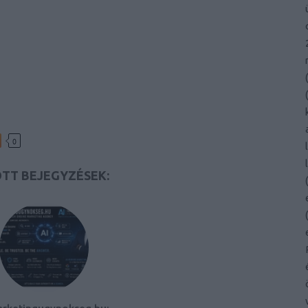
(
(
0
TT BEJEGYZÉSEK:
(
(