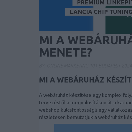
PRÉMIUM LINKÉPÍ
LANCIA CHIP TUNIN
Sz
MI A WEBÁRUHÁ
MENETE?
BY:
ONLINE MARKETING 101 BUDAPEST
2024
MI A WEBÁRUHÁZ KÉSZÍT
A webáruház készítése egy komplex foly
tervezéstől a megvalósításon át
a karban
Ez a tartalom
webshop kulcsfontosságú egy vállalkozás
Kere
részletesen bemutatjuk a webáruház ké