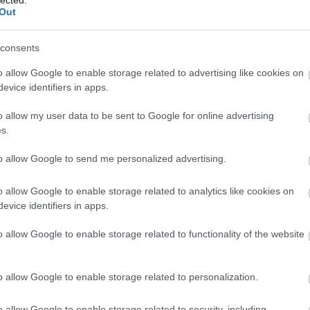
ek nyomon követését és
a vásárlói interakciókat.
Egy
s
szemhéjplasztika
mellplasztika
mellfelvarrás
mell
Out
hetővé teszi a webáruház tartalmának egyszerű
ívás
hasplasztika
orrplasztika
arcplasztika
mellnag
kül, hogy mélyreható programozási ismeretekre lenne
consents
plasztikai sebész
plasztikai sebészet
o allow Google to enable storage related to advertising like cookies on
Keresőmarketing
evice identifiers in apps.
 képeinek és egyéb releváns információinak az
etlen a webáruház működéséhez. Ezenkívül fontos a
o allow my user data to be sent to Google for online advertising
útmutatók, termékértékelések)
létrehozása, amely
s.
lás) teljesítményét és segít vonzani a látogatókat.
a
to allow Google to send me personalized advertising.
éle fizetési (pl. hitelkártya, PayPal, utánvét) és
o allow Google to enable storage related to analytics like cookies on
mesen és biztonságosan tudjanak fizetni, valamint
evice identifiers in apps.
llítási opciók közül.
elelőség
o allow Google to enable storage related to functionality of the website
érdekében fontos SSL-tanúsítványt beszerezni,
sát. Ezenkívül gondoskodni kell a GDPR és egyéb
o allow Google to enable storage related to personalization.
aló megfelelésről.
o allow Google to enable storage related to security, including