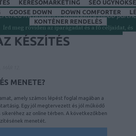
TÉS
KERESŐMARKETING
SEO ÜGYNÖKSÉ
G
GOOSE DOWN
DOWN COMFORTER
L
eretnéd megtalálni a számodra legjobb partne
KONTÉNER RENDELÉS
Írd meg röviden az iparágadat és a fő céljaidat, és
segítek személyre szabott javaslatot adni.
Z KÉSZÍTÉS
Küldd el a válaszaidat
. MÁR 12.
Válasz 24 órán belül
ÉS MENETE?
amat, amely számos lépést foglal magában a
tartásig.
Egy jól megtervezett és jól működő
 2026. júliusában készült a magyar keresőmarketing piac aktuális állapotána
 sikeréhez az online térben. A következőkben
sőmarketing Ügyn
szítésének menetét.