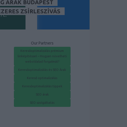
G ÁRAK BUDAPEST
ÉZERES ZSÍRLESZÍVÁS
rt?
Our Partners
Keresőoptimalizálás prémium
linképítéssel – Hogyan növelheti
weboldalad forgalmát?
Keresőoptimalizálás és SEO Árak
Kereső optimalizálás
Keresőoptimalizálás tippek
SEO árak
k megfelelően.
SEO szolgáltatás
ökség