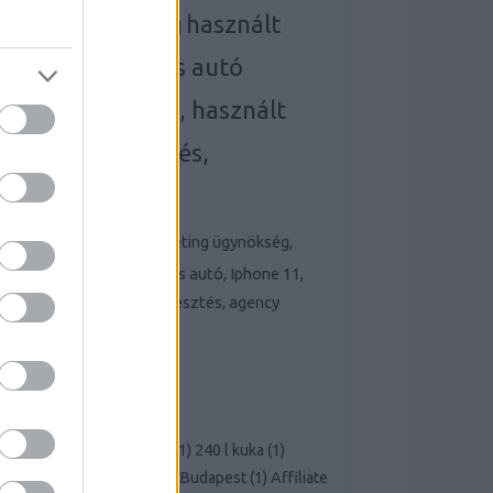
implantátum
keresőmarketing
használt
yobbítás
autó, elektromos autó
elektromos autó, használt
autó
webfejlesztés,
webáruház
készítés
Keresőmarketing ügynökség,
használt autó, elektromos autó, Iphone 11,
teherautó bérlés, webfejlesztés, agency
budapest
FRISS TOPIKOK
CÍMKÉK
100 kérdés
(
1
)
100 válasz
(
1
)
240 l kuka
(
1
)
Ablakcsere
(
1
)
Ablakcsere Budapest
(
1
)
Affiliate