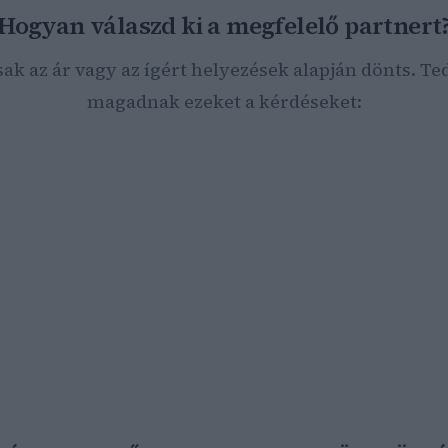
Hogyan válaszd ki a megfelelő partnert
sak az ár vagy az ígért helyezések alapján dönts. Ted
magadnak ezeket a kérdéseket:
parágban működik a vállalkozásod?
ek a konkrét üzleti céljaid (több látogató, lead-ek, webshop-
márkaismertség)?
 milyen eredményeket érsz el online (forgalom, konverzió, köl
dőtávban és költségvetéssel gondolkodsz?
EO-ra, Google Ads-re vagy ezek okos kombinációjára van szü
zámodra az AI-alapú keresőkre (AEO/GEO) való felkészülés is?