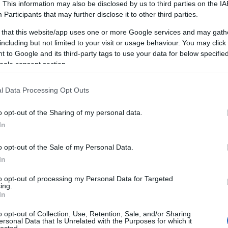
készítésébe, fontos, hogy világos üzleti tervvel és
. This information may also be disclosed by us to third parties on the
IA
Eredmények Mérése és Elemzése
glalja a
célcsoport meghatározását,
a piaci rés
Participants
that may further disclose it to other third parties.
futása közben és azok lezárulta után az ügynöksé
, valamint az üzleti célok és várható eredmények
 that this website/app uses one or more Google services and may gath
 termékek vagy szolgáltatások kínálatáról, az árazási
igyelik és elemzik az eredményeket. Az adatok el
including but not limited to your visit or usage behaviour. You may click 
 to Google and its third-party tags to use your data for below specifi
ányok finomhangolását és a jövőbeni stratégiák opt
ogle consent section.
Ügyfélkapcsolatok Kezelése
épése a domain név (azaz a weboldal címe) és a
solatok kezelése az ügynökségek mindennapjainak 
lódnak) kiválasztása. Fontos egy könnyen emlékezhető
l Data Processing Opt Outs
ség munkatársai rendszeresen kommunikálnak ügy
t választani. A tárhely kiválasztásakor figyelembe
o opt-out of the Sharing of my personal data.
tják őket a kampányok állásáról, és válaszolnak ké
sát,
a biztonsági intézkedéseket és a szükséges
In
Képzés és Fejlődés
marketing világa folyamatosan változik, ezért az 
o opt-out of the Sale of my Personal Data.
t a felhasználóbarát interfész, a vonzó design és
ainak is lépést kell tartaniuk az újdonságokkal. 
In
pítésekor dönteni kell a termékkategóriák, a
fizetési
 és workshopokon vesznek részt, hogy naprakészek
folyamat kialakításáról. Ebben a fázisban gyakran
to opt-out of processing my Personal Data for Targeted
ing.
egújabb trendekkel és technológiákkal kapcsolatba
 egyedi design-t igényelnek webfejlesztőktől.
In
asztása
Szájfeltöltés
o opt-out of Collection, Use, Retention, Sale, and/or Sharing
Shopify, Magento) az a platform, amely lehetővé
ersonal Data that Is Unrelated with the Purposes for which it
lected.